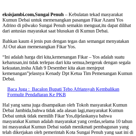
eksisjambi.com,Sungai
Penuh
– Kebulatan tekad masyarakat
Kumun Debai untuk memenangkan pasangan Fikar Azami Yos
Adrino di pilwako Sungai Penuh semakin menguat,itu dapat dilihat
dari antusias mayarakat saat blusukan di Kumun Debai.
Bahkan kaum 4 jenis pun dengan tegas dan semangat menyatakan
Al Out akan memenangkan Fikar Yos.
“Ini adalah harga diri kita,kemenangan Fikar – Yos adalah suatu
keharusan,ini tidak terlepas dari kita semua,bergerak dengan segala
kekuatan,insha Allah 9 Desember kita akan menjeput
kemenangan”jelasnya Kenady Dpt Ketua Tim Pemenangan Kumun
Debai.
Baca Juga :
Bacalon Bupati Tebo Afriansyah Kembalikan
Formulir Pendaftaran Ke PKB
Hal yang sama juga disampaikan oleh Tokoh masyarakat Kumun
Debai Jambida,bahwa tidak ada alasan lagi,masyarakat Kumun
Debai untuk tidak memilih Fikar Yos,dijelaskanya bahwa
masyarakat Kumun adalah masyarakat yang cerdas,selama 10 tahun
ini masyarakat Kumun Debai sudah menikmati pembagunan yang
telah dikerjakan oleh pemerintah Kota Sungai Penuh yang saat ini di