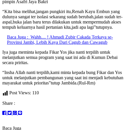
pimpin Asafri Jaya Bakri
“Kita bisa melihat,jangan pungkiri itu,Renah Kayu Embun yang
dulunya sangat ter isolasi sekarang sudah berubah,jalan sudah ter-
aspal,buka jalan baru terus dilakukan untuk mempermudah akses
tempuh keluarnya hasil pertanian kita,jadi apa lagi”tutupnya.
Baca Juga :
Wahh.... ! Ahmadi Zubir Cakada Terkaya se-
Provinsi Jambi, Lebih Kaya Dari Cagub dan Cawagub
Iya juga meminta kepada Fikar Yos jika nanti terpilih untuk
melanjutkan semua program yang saat ini ada di Kumun Debai
secara priritas.
“Insha Allah nanti terpilih,kami minta kepada bung Fikar dan Yos
untuk melanjutkan pembangunan yang saat ini menjadi kebutuhan
mayarakat untuk prioritas”tutup Jambida.(Rul-Rm)
Post Views:
110
Share :
Baca Juga