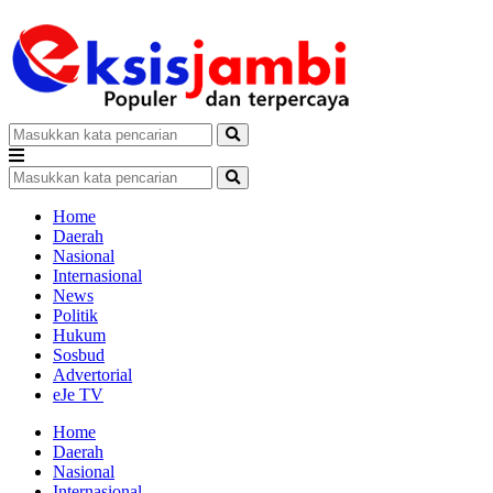
Home
Daerah
Nasional
Internasional
News
Politik
Hukum
Sosbud
Advertorial
eJe TV
Home
Daerah
Nasional
Internasional