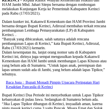
KERINCI
– Kepala Kantor Wilayah Kementerian Hukum dan
HAM Jambi Mhd. Jahari Sitepu bersama dengan rombongan
melakukan Kunjungan Kerja ke Pemerintah Kabupaten Kerinci
pada Rabu (17/03/2021).
Dalam kunker ini, Kakanwil Kemenkum dan HAM Provinsi Jambi
bersama dengan Bupati Kerinci, Adirozal membahas terkait rencana
pembangunan Lembaga Pemasyarakatan (LP) di Kabupaten
Kerinci. .
“Banyak yang dibicarakan, salah satunya adalah rencana
pembangunan Lapas di Kerinci,” kata Bupati Kerinci, Adirozal,
Rabu (17/03/2021) kemarin.
Dalam kesempatan itu, lanjut orang nomor satu di Kabupaten
Kerinci ini, dirinya juga sempat mengusulkan kepada Kakanwil
Kemenkum dan HAM Jambi untuk membangun Lapas Khusus atau
yang belum ada di Sumatera. “Untuk lapas anak, perempuan dan
lapas umum sudah ada di Jambi, yang belum adalah lapas Tipikor,”
sebutnya.
Baca Juga :
Bupati Monadi Pimpin Upacara Peringatan Hari
Kesaktian Pancasila di Kerinci
Bupati Kerinci Dua Periode ini menyebutkan untuk Lapas Tipikor
kebanyakan di pulau Jawa. Sedangkan di Sumatera belum ada.
“Jika Lapas Tipikor dibangun di Kerinci, insyaallah aman, karena
pintu masuk kerinci cuma 3 yaitu Puncak, Muara Emat dan Solok