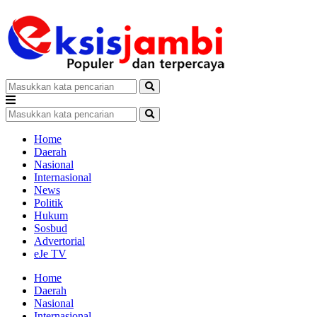
Home
Daerah
Nasional
Internasional
News
Politik
Hukum
Sosbud
Advertorial
eJe TV
Home
Daerah
Nasional
Internasional