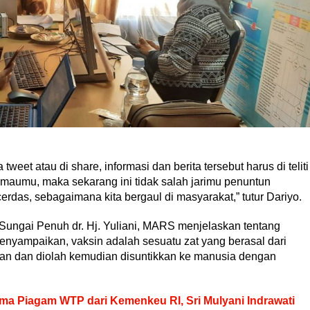
weet atau di share, informasi dan berita tersebut harus di teliti
imaumu, maka sekarang ini tidak salah jarimu penuntun
das, sebagaimana kita bergaul di masyarakat,” tutur Dariyo.
 Sungai Penuh dr. Hj. Yuliani, MARS menjelaskan tentang
enyampaikan, vaksin adalah sesuatu zat yang berasal dari
hkan dan diolah kemudian disuntikkan ke manusia dengan
ma Piagam WTP dari Kemenkeu RI, Sri Mulyani Indrawati