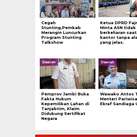
Cegah
Ketua DPRD Faj
Stunting,Pemkab
Minta ASN tidak
Merangin Luncurkan
berkeliaran saat
Program Stunting
kantor tanpa al
Talkshow
yang jelas.
Daerah
Daerah
Pemprov Jambi Buka
Wawako Antos 
Fakta Hukum
Menteri Pariwis
Kepemilikan Lahan di
Ekraf Sandiaga 
Tanjabtim, Klaim
Didukung Sertifikat
Negara