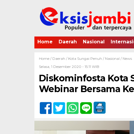
Home
Daerah
Nasional
Internasi
Home /
Daerah
/
Kota Sungai Penuh
/
Nasional
/
News
Selasa, 1 Desember 2020 - 15:11 WIB
Diskominfosta Kota 
Webinar Bersama Ke