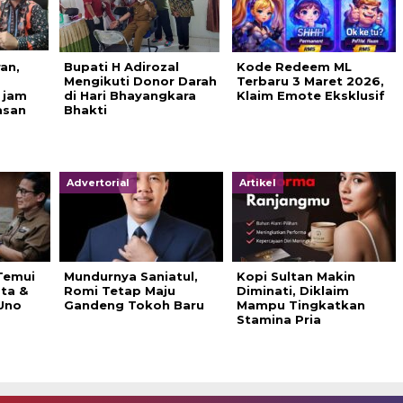
ran,
Bupati H Adirozal
Kode Redeem ML
Mengikuti Donor Darah
Terbaru 3 Maret 2026,
 jam
di Hari Bhayangkara
Klaim Emote Eksklusif
asan
Bhakti
Advertorial
Artikel
Temui
Mundurnya Saniatul,
Kopi Sultan Makin
ata &
Romi Tetap Maju
Diminati, Diklaim
Uno
Gandeng Tokoh Baru
Mampu Tingkatkan
Stamina Pria