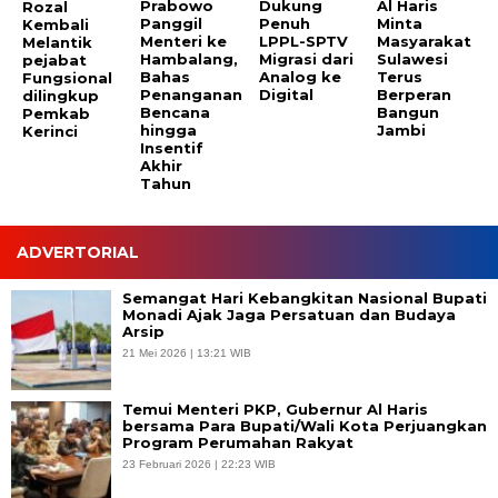
Prabowo
Dukung
Al Haris
Rozal
Panggil
Penuh
Minta
Kembali
Menteri ke
LPPL-SPTV
Masyarakat
Melantik
Hambalang,
Migrasi dari
Sulawesi
pejabat
Bahas
Analog ke
Terus
Fungsional
Penanganan
Digital
Berperan
dilingkup
Bencana
Bangun
Pemkab
hingga
Jambi
Kerinci
Insentif
Akhir
Tahun
ADVERTORIAL
Semangat Hari Kebangkitan Nasional Bupati
Monadi Ajak Jaga Persatuan dan Budaya
Arsip
21 Mei 2026 | 13:21 WIB
Temui Menteri PKP, Gubernur Al Haris
bersama Para Bupati/Wali Kota Perjuangkan
Program Perumahan Rakyat
23 Februari 2026 | 22:23 WIB