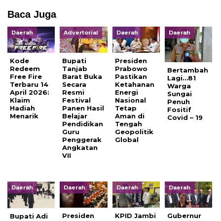
Baca Juga
Daerah
Advertorial
Daerah
Daerah
Kode
Bupati
Presiden
Redeem
Tanjab
Prabowo
Bertambah
Free Fire
Barat Buka
Pastikan
Lagi…81
Terbaru 14
Secara
Ketahanan
Warga
April 2026:
Resmi
Energi
Sungai
Klaim
Festival
Nasional
Penuh
Hadiah
Panen Hasil
Tetap
Fositif
Menarik
Belajar
Aman di
Covid – 19
Pendidikan
Tengah
Guru
Geopolitik
Penggerak
Global
Angkatan
VII
Daerah
Daerah
Daerah
Daerah
Presiden
KPID Jambi
Gubernur
Bupati Adi