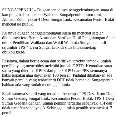
SUNGAIPENUH – Dugaan terjadinya penggelembungan suara di
kampung halaman calon Walikota Sungaipenuh nomor urut,
Ahmadi Zubir, yakni 4 Desa Sungai Liuk, Kecamatan Pesisir Bukit
mencuat ke publik.
Kuatnya dugaan penggelembungan suara ini mencuat setelah
diinputnya foto Berita Acara dan Sertfikat Hasil Penghitungan Suara
untuk Pemilihan Walikota dan Wakil Walikota Sungaipenuh di
sejumlah TPS 4 Desa Sungai Liuk di situs https://sirekap-
obj.kpu.go.id/.
Pasalnya, dalam berita acara dan sertifikat tersebut tampak jumlah
pemillih yang mencoblos melebihi jumlah DPTD. Kemudian surat
suara yang diterima KPPS dari pihak KPU dan PPK semuanya
habis terpakai atau digunakan 100 persen. Padahal dikabarkan ada
banyak pemilih yang terdaftar di DPT tidak berada di Sungaipenuh
bahkan ada yang sudah meninggal dunia.
Salah satunya seperti yang terjadi di beberapa TPS Desa Koto Duo,
Sumur Gedang Sungai Liuk, Kecamatan Pesisir Bukit. TPS 1 Desa
Sumur Gedang dengan jumlah pemilih terdaftar sebanyak 414 dan
tidak terdaftar sebanyak 3. Sehingga jumlah pemilih sebanyak 417
pemilih.