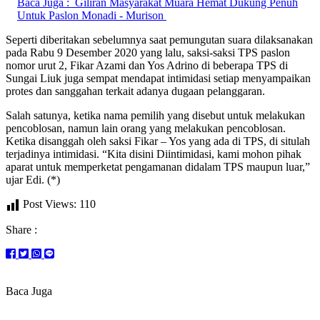
Baca Juga :
Giliran Masyarakat Muara Hemat Dukung Penuh
Untuk Paslon Monadi - Murison
Seperti diberitakan sebelumnya saat pemungutan suara dilaksanakan
pada Rabu 9 Desember 2020 yang lalu, saksi-saksi TPS paslon
nomor urut 2, Fikar Azami dan Yos Adrino di beberapa TPS di
Sungai Liuk juga sempat mendapat intimidasi setiap menyampaikan
protes dan sanggahan terkait adanya dugaan pelanggaran.
Salah satunya, ketika nama pemilih yang disebut untuk melakukan
pencoblosan, namun lain orang yang melakukan pencoblosan.
Ketika disanggah oleh saksi Fikar – Yos yang ada di TPS, di situlah
terjadinya intimidasi. “Kita disini Diintimidasi, kami mohon pihak
aparat untuk memperketat pengamanan didalam TPS maupun luar,”
ujar Edi. (*)
Post Views:
110
Share :
Baca Juga