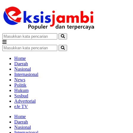
Home
Daerah
Nasional
Internasional
News
Politik
Hukum
Sosbud
Advertorial
eJe TV
Home
Daerah
Nasional
Internasional