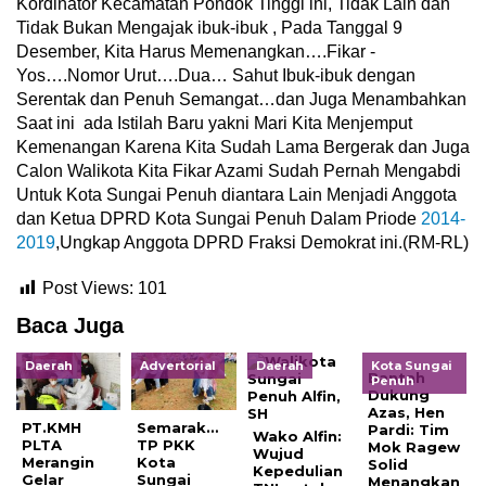
Kordinator Kecamatan Pondok Tinggi ini, Tidak Lain dan
Tidak Bukan Mengajak ibuk-ibuk , Pada Tanggal 9
Desember, Kita Harus Memenangkan….Fikar -
Yos….Nomor Urut….Dua… Sahut Ibuk-ibuk dengan
Serentak dan Penuh Semangat…dan Juga Menambahkan
Saat ini ada Istilah Baru yakni Mari Kita Menjemput
Kemenangan Karena Kita Sudah Lama Bergerak dan Juga
Calon Walikota Kita Fikar Azami Sudah Pernah Mengabdi
Untuk Kota Sungai Penuh diantara Lain Menjadi Anggota
dan Ketua DPRD Kota Sungai Penuh Dalam Priode
2014-
2019
,Ungkap Anggota DPRD Fraksi Demokrat ini.(RM-RL)
Post Views:
101
Baca Juga
Daerah
Advertorial
Daerah
Kota Sungai
Bantah
Penuh
Dukung
Azas, Hen
PT.KMH
Semarak…
Pardi: Tim
Wako Alfin:
PLTA
TP PKK
Mok Ragew
Wujud
Merangin
Kota
Solid
Kepedulian
Gelar
Sungai
Menangkan