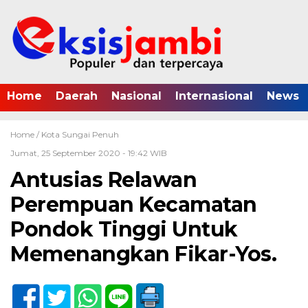
Home
Daerah
Nasional
Internasional
News
Home /
Kota Sungai Penuh
Jumat, 25 September 2020 - 19:42 WIB
Antusias Relawan
Perempuan Kecamatan
Pondok Tinggi Untuk
Memenangkan Fikar-Yos.