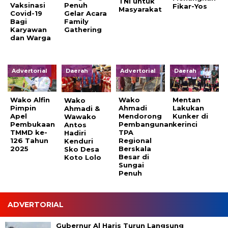
TNI untuk
Vaksinasi
Penuh
Fikar-Yos
Masyarakat
Covid-19
Gelar Acara
Bagi
Family
Karyawan
Gathering
dan Warga
Advertorial
Daerah
Advertorial
Daerah
Wako Alfin
Wako
Mentan
Wako
Pimpin
Ahmadi
Lakukan
Ahmadi &
Apel
Mendorong
Kunker di
Wawako
Pembukaan
Pembangunan
kerinci
Antos
TMMD ke-
TPA
Hadiri
126 Tahun
Regional
Kenduri
2025
Berskala
Sko Desa
Besar di
Koto Lolo
Sungai
Penuh
ADVERTORIAL
Gubernur Al Haris Turun Langsung