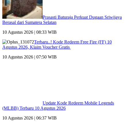
10 Agustus 2026 | 06:37 WIB
Navigasi :
Home
Daerah
Nasional
Internasional
News
Politik
Hukum
Sosbud
Advertorial
eJe TV
Copyright @ 2026 Eksisjambi, All Rights Reserved | Al Ghifari