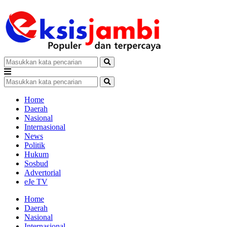
Home
Daerah
Nasional
Internasional
News
Politik
Hukum
Sosbud
Advertorial
eJe TV
Home
Daerah
Nasional
Internasional