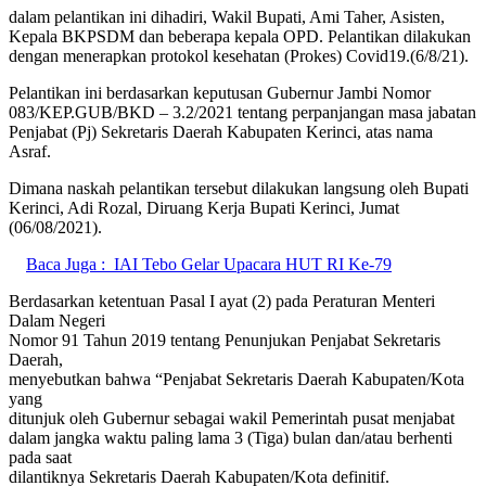
dalam pelantikan ini dihadiri, Wakil Bupati, Ami Taher, Asisten,
Kepala BKPSDM dan beberapa kepala OPD. Pelantikan dilakukan
dengan menerapkan protokol kesehatan (Prokes) Covid19.(6/8/21).
Pelantikan ini berdasarkan keputusan Gubernur Jambi Nomor
083/KEP.GUB/BKD – 3.2/2021 tentang perpanjangan masa jabatan
Penjabat (Pj) Sekretaris Daerah Kabupaten Kerinci, atas nama
Asraf.
Dimana naskah pelantikan tersebut dilakukan langsung oleh Bupati
Kerinci, Adi Rozal, Diruang Kerja Bupati Kerinci, Jumat
(06/08/2021).
Baca Juga :
IAI Tebo Gelar Upacara HUT RI Ke-79
Berdasarkan ketentuan Pasal I ayat (2) pada Peraturan Menteri
Dalam Negeri
Nomor 91 Tahun 2019 tentang Penunjukan Penjabat Sekretaris
Daerah,
menyebutkan bahwa “Penjabat Sekretaris Daerah Kabupaten/Kota
yang
ditunjuk oleh Gubernur sebagai wakil Pemerintah pusat menjabat
dalam jangka waktu paling lama 3 (Tiga) bulan dan/atau berhenti
pada saat
dilantiknya Sekretaris Daerah Kabupaten/Kota definitif.