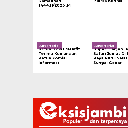
Ramadhan
Polres Kerinci
1444.H/2023 .M
Advertorial
Advertorial
Ketua DPRD M.Hafiz
Bupati Tanjab B
Terima Kunjungan
Safari Jumat Di 
Ketua Komisi
Raya Nurul Sala
Informasi
Sungai Gebar