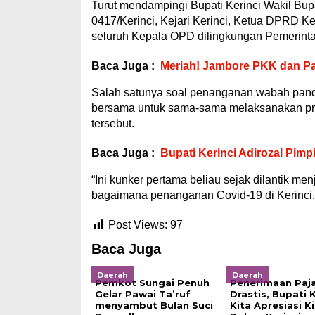
Turut mendampingi Bupati Kerinci Wakil Bupa
0417/Kerinci, Kejari Kerinci, Ketua DPRD K
seluruh Kepala OPD dilingkungan Pemerinta
Baca Juga :
Meriah! Jambore PKK dan Pa
Salah satunya soal penanganan wabah pand
bersama untuk sama-sama melaksanakan pro
tersebut.
Baca Juga :
Bupati Kerinci Adirozal Pim
“Ini kunker pertama beliau sejak dilantik me
bagaimana penanganan Covid-19 di Kerinci,”b
Post Views:
97
Baca Juga
Daerah
Daerah
Pemkot Sungai Penuh
Penerimaan Paja
Gelar Pawai Ta’ruf
Drastis, Bupati K
menyambut Bulan Suci
Kita Apresiasi Ki