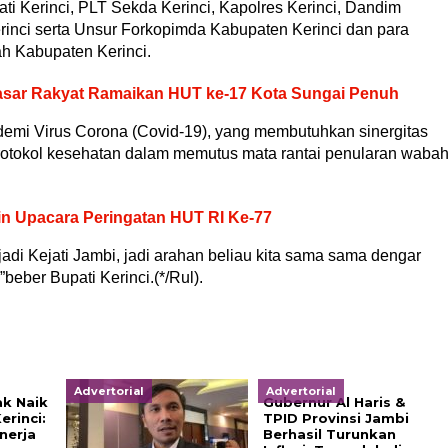
ti Kerinci, PLT Sekda Kerinci, Kapolres Kerinci, Dandim
erinci serta Unsur Forkopimda Kabupaten Kerinci dan para
h Kabupaten Kerinci.
sar Rakyat Ramaikan HUT ke-17 Kota Sungai Penuh
emi Virus Corona (Covid-19), yang membutuhkan sinergitas
tokol kesehatan dalam memutus mata rantai penularan waba
pin Upacara Peringatan HUT RI Ke-77
njadi Kejati Jambi, jadi arahan beliau kita sama sama dengar
eber Bupati Kerinci.(*/Rul).
Advertorial
Advertorial
k Naik
Gubernur Al Haris &
erinci:
TPID Provinsi Jambi
nerja
Berhasil Turunkan