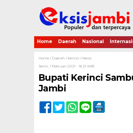
Home
Daerah
Nasional
Internasi
Home /
Daerah
/
Kerinci
/
News
Senin, 1 Februari 2021 - 16:21 WIB
Bupati Kerinci Samb
Jambi