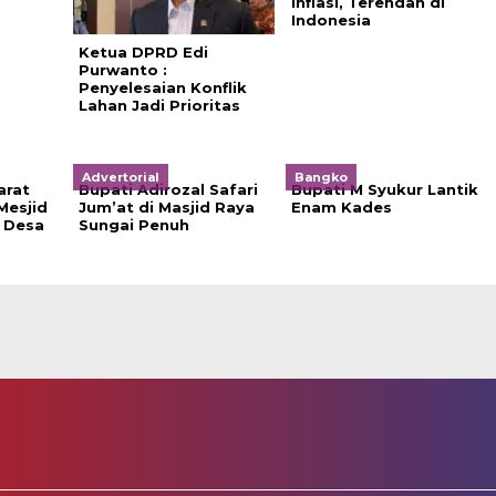
Inflasi, Terendah di
Indonesia
Ketua DPRD Edi
Purwanto :
Penyelesaian Konflik
Lahan Jadi Prioritas
Advertorial
Bangko
arat
Bupati Adirozal Safari
Bupati M Syukur Lantik
Mesjid
Jum’at di Masjid Raya
Enam Kades
f Desa
Sungai Penuh