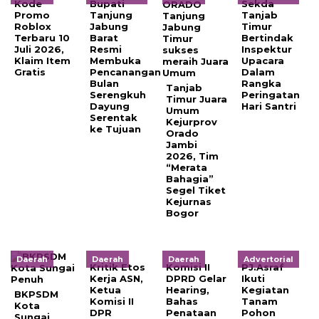
Kode
Bupati
Sekda
Promo
Tanjung
Tanjab
Roblox
Jabung
Timur
Terbaru 10
Barat
Bertindak
Juli 2026,
Resmi
Inspektur
Klaim Item
Membuka
Upacara
Gratis
Pencanangan
Dalam
Bulan
Rangka
Tanjab
Serengkuh
Peringatan
Timur Juara
Dayung
Hari Santri
Umum
Serentak
Kejurprov
ke Tujuan
Orado
Jambi
2026, Tim
“Merata
Bahagia”
Segel Tiket
Kejurnas
Bogor
Daerah
Daerah
Daerah
Advertorial
Kritik Etos
Komisi II
PJ.Asraf
Kerja ASN,
DPRD Gelar
Ikuti
Ketua
Hearing,
Kegiatan
BKPSDM
Komisi II
Bahas
Tanam
Kota
DPR
Penataan
Pohon
Sungai