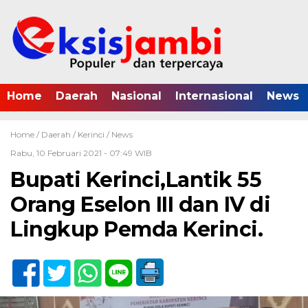
Home
Daerah
Nasional
Internasional
News
Home /
Daerah
/
Kerinci
/
News
Rabu, 10 Februari 2021 - 07:49 WIB
Bupati Kerinci,Lantik 55
Orang Eselon III dan IV di
Lingkup Pemda Kerinci.