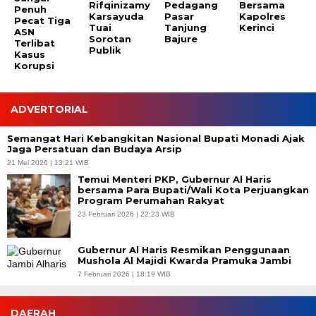
Rifqinizamy
Pedagang
Bersama
Penuh
Karsayuda
Pasar
Kapolres
Pecat Tiga
Tuai
Tanjung
Kerinci
ASN
Sorotan
Bajure
Terlibat
Publik
Kasus
Korupsi
ADVERTORIAL
Semangat Hari Kebangkitan Nasional Bupati Monadi Ajak
Jaga Persatuan dan Budaya Arsip
21 Mei 2026 | 13:21 WIB
Temui Menteri PKP, Gubernur Al Haris
bersama Para Bupati/Wali Kota Perjuangkan
Program Perumahan Rakyat
23 Februari 2026 | 22:23 WIB
Gubernur Al Haris Resmikan Penggunaan
Mushola Al Majidi Kwarda Pramuka Jambi
7 Februari 2026 | 18:19 WIB
DAERAH