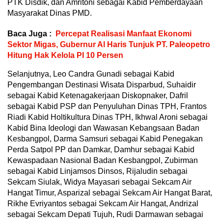
PTK Disdik, dan Amritoni sebagai Kabid Pemberdayaan
Masyarakat Dinas PMD.
Baca Juga :
Percepat Realisasi Manfaat Ekonomi
Sektor Migas, Gubernur Al Haris Tunjuk PT. Paleopetro
Hitung Hak Kelola PI 10 Persen
Selanjutnya, Leo Candra Gunadi sebagai Kabid
Pengembangan Destinasi Wisata Disparbud, Suhaidir
sebagai Kabid Ketenagakerjaan Diskopnaker, Dafril
sebagai Kabid PSP dan Penyuluhan Dinas TPH, Frantos
Riadi Kabid Holtikultura Dinas TPH, Ikhwal Aroni sebagai
Kabid Bina Ideologi dan Wawasan Kebangsaan Badan
Kesbangpol, Darma Samsuri sebagai Kabid Penegakan
Perda Satpol PP dan Damkar, Damhur sebagai Kabid
Kewaspadaan Nasional Badan Kesbangpol, Zubirman
sebagai Kabid Linjamsos Dinsos, Rijaludin sebagai
Sekcam Siulak, Widya Mayasari sebagai Sekcam Air
Hangat Timur, Asparizal sebagai Sekcam Air Hangat Barat,
Rikhe Evriyantos sebagai Sekcam Air Hangat, Andrizal
sebagai Sekcam Depati Tujuh, Rudi Darmawan sebagai