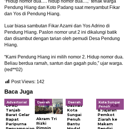
“Hidup nomor dua…. hidup nomor dua…,” teriak warga
Pendung Hiang dan Koto Padang saat menyambut Fikar
dan Yos di Pendung Hiang.
Luar biasa sambutan Fikar Azami dan Yos Adrino di
Pendung Hiang. Paslon nomor urut 2 ini dikalungi batik
dan disambut dengan tarian oleh pemudi Desa Pendung
Hiang.
“Kami Pendung Hiang ini milih nomor 2. Hidup nomor dua.
Beliau berdua ramah, santun dan gagah pulo,” ujar warga.
(red**02)
Post Views:
142
Baca Juga
Advertorial
Daerah
Daerah
Kota Sungai
DPRD
Baznas
Wako AJB
Penuh
Tanjab
Kota
& Jajaran
Barat Gelar
Sungai
Pemkot
Akram Tri
Rapat
Penuh
Ziarah ke
Rizki
Paripurna
Bantu
Makam
Pimpin
Penyampaian
Modal
Pendiri