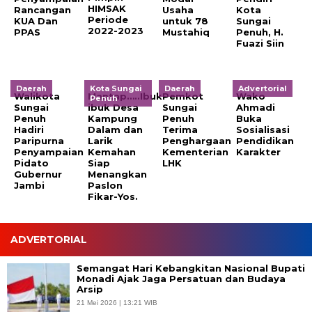
HIMSAK
Rancangan
Usaha
Kota
Periode
KUA Dan
untuk 78
Sungai
2022-2023
PPAS
Mustahiq
Penuh, H.
Fuazi Siin
Daerah
Kota Sungai
Daerah
Advertorial
Walikota
Mantap…..Ibuk-
Pemkot
Wako
Penuh
Sungai
ibuk Desa
Sungai
Ahmadi
Penuh
Kampung
Penuh
Buka
Hadiri
Dalam dan
Terima
Sosialisasi
Paripurna
Larik
Penghargaan
Pendidikan
Penyampaian
Kemahan
Kementerian
Karakter
Pidato
Siap
LHK
Gubernur
Menangkan
Jambi
Paslon
Fikar-Yos.
ADVERTORIAL
Semangat Hari Kebangkitan Nasional Bupati
Monadi Ajak Jaga Persatuan dan Budaya
Arsip
21 Mei 2026 | 13:21 WIB