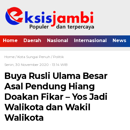
Home
Daerah
Nasional
Internasional
News
Home /
Kota Sungai Penuh
/
Politik
Senin, 30 November 2020 - 13:14 WIB
Buya Rusli Ulama Besar
Asal Pendung Hiang
Doakan Fikar – Yos Jadi
Walikota dan Wakil
Walikota