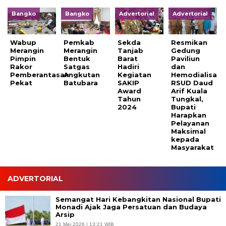
Bangko
Bangko
Advertorial
Advertorial
Wabup
Pemkab
Sekda
Resmikan
Merangin
Merangin
Tanjab
Gedung
Pimpin
Bentuk
Barat
Paviliun
Rakor
Satgas
Hadiri
dan
Pemberantasan
Angkutan
Kegiatan
Hemodialisa
Pekat
Batubara
SAKIP
RSUD Daud
Award
Arif Kuala
Tahun
Tungkal,
2024
Bupati
Harapkan
Pelayanan
Maksimal
kepada
Masyarakat
ADVERTORIAL
Semangat Hari Kebangkitan Nasional Bupati
Monadi Ajak Jaga Persatuan dan Budaya
Arsip
21 Mei 2026 | 13:21 WIB