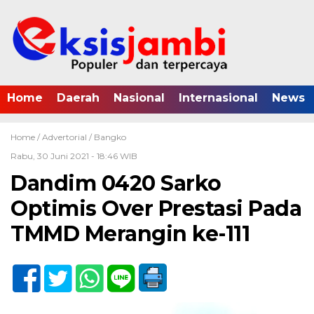
Home
Daerah
Nasional
Internasional
News
Home /
Advertorial
/
Bangko
Rabu, 30 Juni 2021 - 18:46 WIB
Dandim 0420 Sarko
Optimis Over Prestasi Pada
TMMD Merangin ke-111