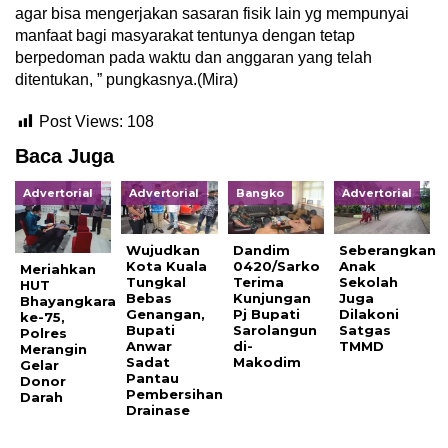
agar bisa mengerjakan sasaran fisik lain yg mempunyai
manfaat bagi masyarakat tentunya dengan tetap
berpedoman pada waktu dan anggaran yang telah
ditentukan, ” pungkasnya.(Mira)
Post Views:
108
Baca Juga
Advertorial
Advertorial
Bangko
Advertorial
Wujudkan
Dandim
Seberangkan
Kota Kuala
0420/Sarko
Anak
Meriahkan
Tungkal
Terima
Sekolah
HUT
Bebas
Kunjungan
Juga
Bhayangkara
Genangan,
Pj Bupati
Dilakoni
ke-75,
Bupati
Sarolangun
Satgas
Polres
Anwar
di-
TMMD
Merangin
Sadat
Makodim
Gelar
Pantau
Donor
Pembersihan
Darah
Drainase