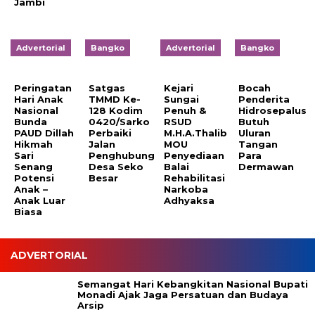
Jambi
Advertorial
Bangko
Advertorial
Bangko
Peringatan
Satgas
Kejari
Bocah
Hari Anak
TMMD Ke-
Sungai
Penderita
Nasional
128 Kodim
Penuh &
Hidrosepalus
Bunda
0420/Sarko
RSUD
Butuh
PAUD Dillah
Perbaiki
M.H.A.Thalib
Uluran
Hikmah
Jalan
MOU
Tangan
Sari
Penghubung
Penyediaan
Para
Senang
Desa Seko
Balai
Dermawan
Potensi
Besar
Rehabilitasi
Anak –
Narkoba
Anak Luar
Adhyaksa
Biasa
ADVERTORIAL
Semangat Hari Kebangkitan Nasional Bupati
Monadi Ajak Jaga Persatuan dan Budaya
Arsip