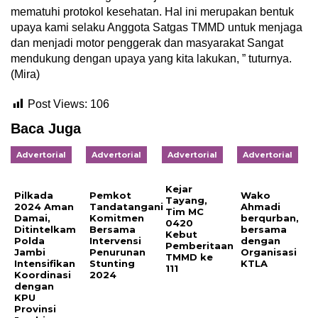
mematuhi protokol kesehatan. Hal ini merupakan bentuk
upaya kami selaku Anggota Satgas TMMD untuk menjaga
dan menjadi motor penggerak dan masyarakat Sangat
mendukung dengan upaya yang kita lakukan, ” tuturnya.
(Mira)
Post Views:
106
Baca Juga
Advertorial
Advertorial
Advertorial
Advertorial
Kejar
Pilkada
Pemkot
Wako
Tayang,
2024 Aman
Tandatangani
Ahmadi
Tim MC
Damai,
Komitmen
berqurban,
0420
Ditintelkam
Bersama
bersama
Kebut
Polda
Intervensi
dengan
Pemberitaan
Jambi
Penurunan
Organisasi
TMMD ke
Intensifikan
Stunting
KTLA
111
Koordinasi
2024
dengan
KPU
Provinsi