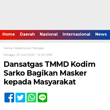
Home
Daerah
Nasional
Internasional
News
Home /
Advertorial
/
Bangko
Minggu, 20 Juni 2021 - 14:00 WIB
Dansatgas TMMD Kodim
Sarko Bagikan Masker
kepada Masyarakat