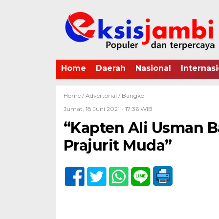
Home
Daerah
Nasional
Internasi
Home /
Advertorial
/
Bangko
Jumat, 18 Juni 2021 - 17:36 WIB
“Kapten Ali Usman 
Prajurit Muda”