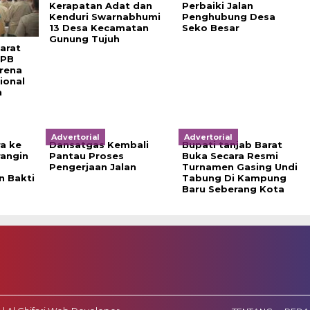
Kerapatan Adat dan
Perbaiki Jalan
Kenduri Swarnabhumi
Penghubung Desa
13 Desa Kecamatan
Seko Besar
Gunung Tujuh
arat
 PB
rena
ional
n
Advertorial
Advertorial
a ke
Dansatgas Kembali
Bupati tanjab Barat
rangin
Pantau Proses
Buka Secara Resmi
Pengerjaan Jalan
Turnamen Gasing Undi
 Bakti
Tabung Di Kampung
Baru Seberang Kota