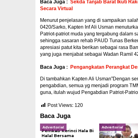
Baca Juga :
Sekda Tanjab Barat Ikuti Ra
Secara Virtual
Menurut penjelasan yang di sampaikan sala
0420/Sarko, Kapten Inf Ali Usman menuturk
Patriot-patriot muda yang tergabung dalam 
sehingga sasaran rehab PAUD Tunas Berkemb
apresiasi patut kita berikan sebagai rasa Ba
yang juga menjabat sebagai Wadan Ramil 4
Baca Juga :
Pengangkatan Perangkat Des
Di tambahkan Kapten Ali Usman”Dengan sema
pengabdian, semua yg menjadi program TMMD 
guna, itulah wujud Pengabdian Patriot-Patr
Post Views:
120
Baca Juga
Advertorial
Advertorial
Pemkab Kerinci Hala Bi
Halal Bersama