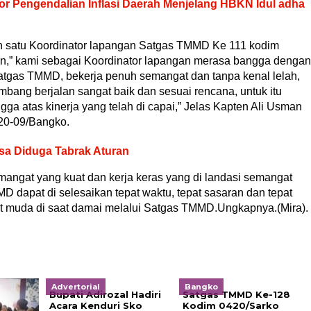
kor Pengendalian Inflasi Daerah Menjelang HBKN Idul adha
h satu Koordinator lapangan Satgas TMMD Ke 111 kodim
an,” kami sebagai Koordinator lapangan merasa bangga dengan
satgas TMMD, bekerja penuh semangat dan tanpa kenal lelah,
ang berjalan sangat baik dan sesuai rencana, untuk itu
ngga atas kinerja yang telah di capai,” Jelas Kapten Ali Usman
20-09/Bangko.
a Diduga Tabrak Aturan
ngat yang kuat dan kerja keras yang di landasi semangat
dapat di selesaikan tepat waktu, tepat sasaran dan tepat
iot muda di saat damai melalui Satgas TMMD.Ungkapnya.(Mira).
Advertorial
Bangko
Bupati Adirozal Hadiri
Satgas TMMD Ke-128
Acara Kenduri Sko
Kodim 0420/Sarko