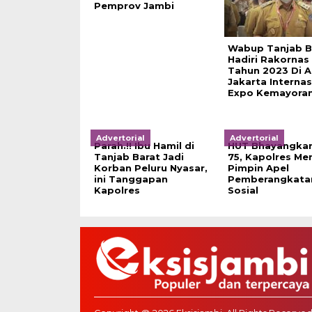
Pemprov Jambi
Wabup Tanjab B
Hadiri Rakornas
Tahun 2023 Di A
Jakarta Internas
Expo Kemayora
Advertorial
Advertorial
Parah.!! Ibu Hamil di
HUT Bhayangkar
Tanjab Barat Jadi
75, Kapolres Me
Korban Peluru Nyasar,
Pimpin Apel
ini Tanggapan
Pemberangkatan
Kapolres
Sosial