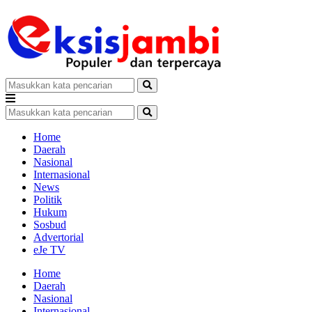
Home
Daerah
Nasional
Internasional
News
Politik
Hukum
Sosbud
Advertorial
eJe TV
Home
Daerah
Nasional
Internasional