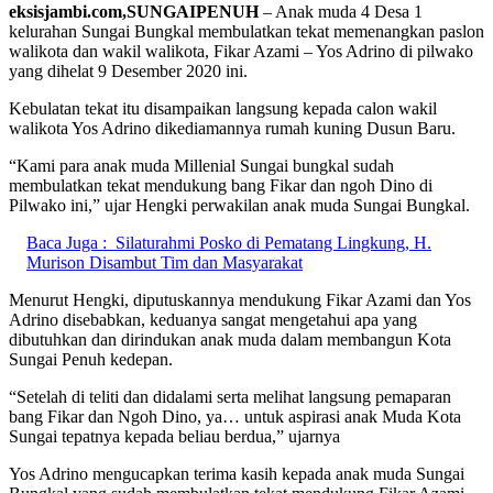
eksisjambi.com,SUNGAIPENUH
– Anak muda 4 Desa 1
kelurahan Sungai Bungkal membulatkan tekat memenangkan paslon
walikota dan wakil walikota, Fikar Azami – Yos Adrino di pilwako
yang dihelat 9 Desember 2020 ini.
Kebulatan tekat itu disampaikan langsung kepada calon wakil
walikota Yos Adrino dikediamannya rumah kuning Dusun Baru.
“Kami para anak muda Millenial Sungai bungkal sudah
membulatkan tekat mendukung bang Fikar dan ngoh Dino di
Pilwako ini,” ujar Hengki perwakilan anak muda Sungai Bungkal.
Baca Juga :
Silaturahmi Posko di Pematang Lingkung, H.
Murison Disambut Tim dan Masyarakat
Menurut Hengki, diputuskannya mendukung Fikar Azami dan Yos
Adrino disebabkan, keduanya sangat mengetahui apa yang
dibutuhkan dan dirindukan anak muda dalam membangun Kota
Sungai Penuh kedepan.
“Setelah di teliti dan didalami serta melihat langsung pemaparan
bang Fikar dan Ngoh Dino, ya… untuk aspirasi anak Muda Kota
Sungai tepatnya kepada beliau berdua,” ujarnya
Yos Adrino mengucapkan terima kasih kepada anak muda Sungai