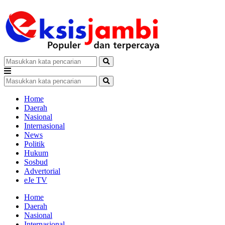
Home
Daerah
Nasional
Internasional
News
Politik
Hukum
Sosbud
Advertorial
eJe TV
Home
Daerah
Nasional
Internasional