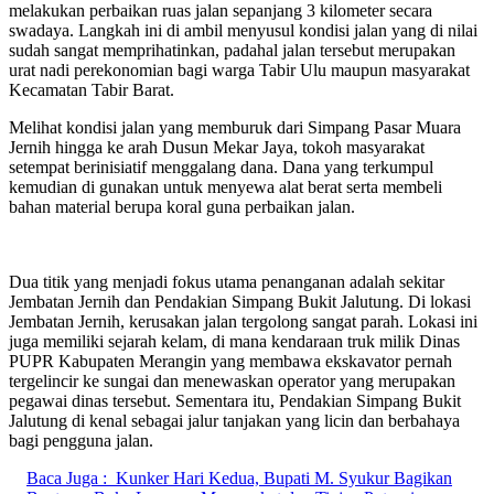
melakukan perbaikan ruas jalan sepanjang 3 kilometer secara
swadaya. Langkah ini di ambil menyusul kondisi jalan yang di nilai
sudah sangat memprihatinkan, padahal jalan tersebut merupakan
urat nadi perekonomian bagi warga Tabir Ulu maupun masyarakat
Kecamatan Tabir Barat.
Melihat kondisi jalan yang memburuk dari Simpang Pasar Muara
Jernih hingga ke arah Dusun Mekar Jaya, tokoh masyarakat
setempat berinisiatif menggalang dana. Dana yang terkumpul
kemudian di gunakan untuk menyewa alat berat serta membeli
bahan material berupa koral guna perbaikan jalan.
Dua titik yang menjadi fokus utama penanganan adalah sekitar
Jembatan Jernih dan Pendakian Simpang Bukit Jalutung. Di lokasi
Jembatan Jernih, kerusakan jalan tergolong sangat parah. Lokasi ini
juga memiliki sejarah kelam, di mana kendaraan truk milik Dinas
PUPR Kabupaten Merangin yang membawa ekskavator pernah
tergelincir ke sungai dan menewaskan operator yang merupakan
pegawai dinas tersebut. Sementara itu, Pendakian Simpang Bukit
Jalutung di kenal sebagai jalur tanjakan yang licin dan berbahaya
bagi pengguna jalan.
Baca Juga :
Kunker Hari Kedua, Bupati M. Syukur Bagikan