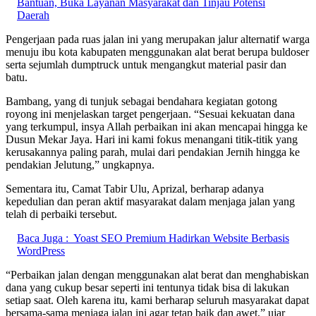
Bantuan, Buka Layanan Masyarakat dan Tinjau Potensi
Daerah
Pengerjaan pada ruas jalan ini yang merupakan jalur alternatif warga
menuju ibu kota kabupaten menggunakan alat berat berupa buldoser
serta sejumlah dumptruck untuk mengangkut material pasir dan
batu.
Bambang, yang di tunjuk sebagai bendahara kegiatan gotong
royong ini menjelaskan target pengerjaan. “Sesuai kekuatan dana
yang terkumpul, insya Allah perbaikan ini akan mencapai hingga ke
Dusun Mekar Jaya. Hari ini kami fokus menangani titik-titik yang
kerusakannya paling parah, mulai dari pendakian Jernih hingga ke
pendakian Jelutung,” ungkapnya.
Sementara itu, Camat Tabir Ulu, Aprizal, berharap adanya
kepedulian dan peran aktif masyarakat dalam menjaga jalan yang
telah di perbaiki tersebut.
Baca Juga :
Yoast SEO Premium Hadirkan Website Berbasis
WordPress
“Perbaikan jalan dengan menggunakan alat berat dan menghabiskan
dana yang cukup besar seperti ini tentunya tidak bisa di lakukan
setiap saat. Oleh karena itu, kami berharap seluruh masyarakat dapat
bersama-sama menjaga jalan ini agar tetap baik dan awet,” ujar