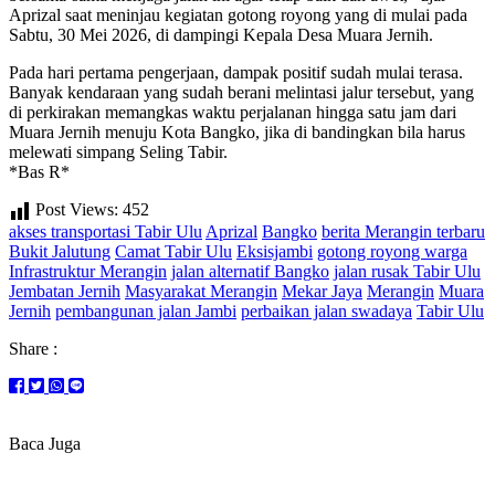
Aprizal saat meninjau kegiatan gotong royong yang di mulai pada
Sabtu, 30 Mei 2026, di dampingi Kepala Desa Muara Jernih.
Pada hari pertama pengerjaan, dampak positif sudah mulai terasa.
Banyak kendaraan yang sudah berani melintasi jalur tersebut, yang
di perkirakan memangkas waktu perjalanan hingga satu jam dari
Muara Jernih menuju Kota Bangko, jika di bandingkan bila harus
melewati simpang Seling Tabir.
*Bas R*
Post Views:
452
akses transportasi Tabir Ulu
Aprizal
Bangko
berita Merangin terbaru
Bukit Jalutung
Camat Tabir Ulu
Eksisjambi
gotong royong warga
Infrastruktur Merangin
jalan alternatif Bangko
jalan rusak Tabir Ulu
Jembatan Jernih
Masyarakat Merangin
Mekar Jaya
Merangin
Muara
Jernih
pembangunan jalan Jambi
perbaikan jalan swadaya
Tabir Ulu
Share :
Baca Juga