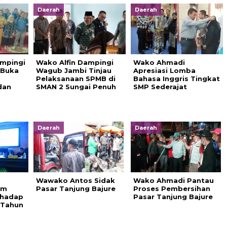
Daerah
Daerah
ampingi
Wako Alfin Dampingi
Wako Ahmadi
 Buka
Wagub Jambi Tinjau
Apresiasi Lomba
Pelaksanaan SPMB di
Bahasa Inggris Tingkat
dan
SMAN 2 Sungai Penuh
SMP Sederajat
Daerah
Daerah
Wawako Antos Sidak
Wako Ahmadi Pantau
um
Pasar Tanjung Bajure
Proses Pembersihan
rhadap
Pasar Tanjung Bajure
 Tahun