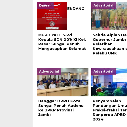
Daerah
Advertorial
ENDANG
MURDIYATI, S.Pd
Sekda Alpian D
Kepala SDN 001/ XI Kel.
Gubernur Jambi
Pasar Sungai Penuh
Pelatihan
Mengucapkan Selamat
Kewirausahaan 
Pelaku UMK
Advertorial
Advertorial
Banggar DPRD Kota
Penyampaian
Sungai Penuh Audensi
Pandangan Um
ke BPKP Provinsi
Fraksi-fraksi Te
Jambi
Ranperda APBD
2024