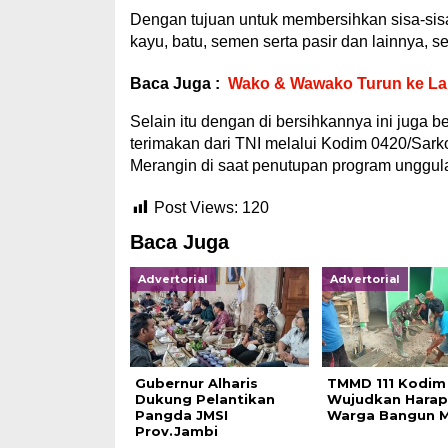
Dengan tujuan untuk membersihkan sisa-sis
kayu, batu, semen serta pasir dan lainnya, se
Baca Juga :
Wako & Wawako Turun ke La
Selain itu dengan di bersihkannya ini juga 
terimakan dari TNI melalui Kodim 0420/Sar
Merangin di saat penutupan program unggula
Post Views:
120
Baca Juga
Advertorial
Advertorial
Gubernur Alharis
TMMD 111 Kodim
Dukung Pelantikan
Wujudkan Hara
Pangda JMSI
Warga Bangun 
Prov.Jambi