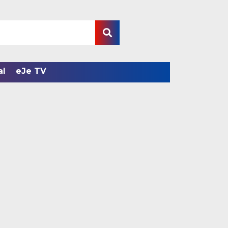
al
eJe TV