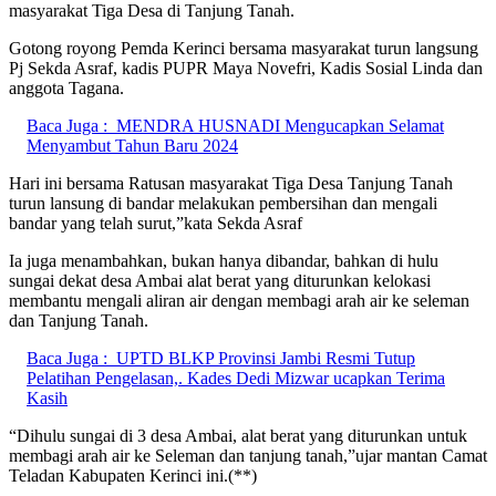
masyarakat Tiga Desa di Tanjung Tanah.
Gotong royong Pemda Kerinci bersama masyarakat turun langsung
Pj Sekda Asraf, kadis PUPR Maya Novefri, Kadis Sosial Linda dan
anggota Tagana.
Baca Juga :
MENDRA HUSNADI Mengucapkan Selamat
Menyambut Tahun Baru 2024
Hari ini bersama Ratusan masyarakat Tiga Desa Tanjung Tanah
turun lansung di bandar melakukan pembersihan dan mengali
bandar yang telah surut,”kata Sekda Asraf
Ia juga menambahkan, bukan hanya dibandar, bahkan di hulu
sungai dekat desa Ambai alat berat yang diturunkan kelokasi
membantu mengali aliran air dengan membagi arah air ke seleman
dan Tanjung Tanah.
Baca Juga :
UPTD BLKP Provinsi Jambi Resmi Tutup
Pelatihan Pengelasan,. Kades Dedi Mizwar ucapkan Terima
Kasih
“Dihulu sungai di 3 desa Ambai, alat berat yang diturunkan untuk
membagi arah air ke Seleman dan tanjung tanah,”ujar mantan Camat
Teladan Kabupaten Kerinci ini.(**)