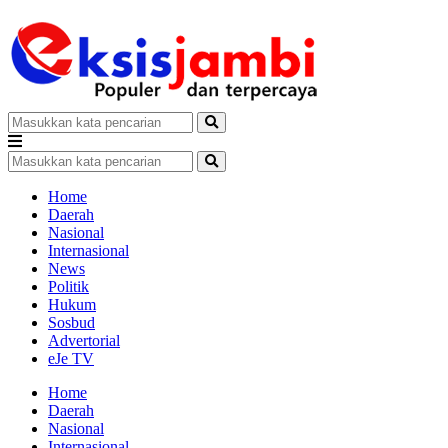
Home
Daerah
Nasional
Internasional
News
Politik
Hukum
Sosbud
Advertorial
eJe TV
Home
Daerah
Nasional
Internasional