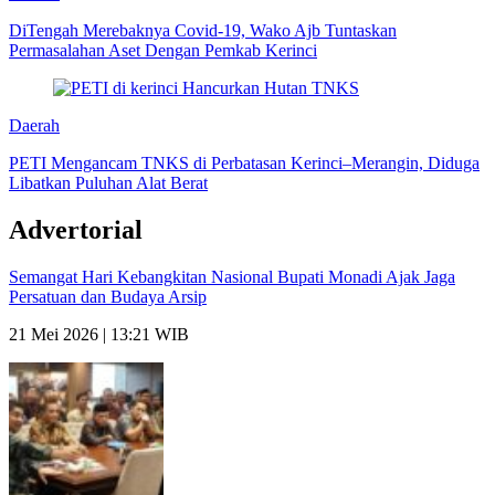
DiTengah Merebaknya Covid-19, Wako Ajb Tuntaskan
Permasalahan Aset Dengan Pemkab Kerinci
Daerah
PETI Mengancam TNKS di Perbatasan Kerinci–Merangin, Diduga
Libatkan Puluhan Alat Berat
Advertorial
Semangat Hari Kebangkitan Nasional Bupati Monadi Ajak Jaga
Persatuan dan Budaya Arsip
21 Mei 2026 | 13:21 WIB