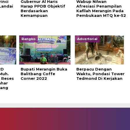
inci
Gubernur Al Haris
Wabup Nilwan
 Landai
Harap PPDB Objektif
Afresiasi Penampilan
Berdasarkan
Kafilah Merangin Pada
Kemampuan
Pembukaan MTQ ke-52
Bangko
Advertorial
RD
Bupati Merangin Buka
Berpacu Dengan
Muh.
Balitbang Coffe
Waktu, Pondasi Tower
a Reses
Corner 2022
Tedmond Di Kerjakan
ahar
rang