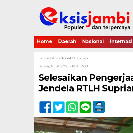
Home
Daerah
Nasional
Internasi
Home /
Advertorial
/
Bangko
Selasa, 6 Juli 2021 - 19:18 WIB
Selesaikan Pengerja
Jendela RTLH Supria