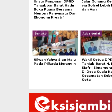
Unsur Pimpinan DPRD
Jalur Gunung Ker
Tanjabbar Barat Hadiri
via Solsel Lebih
Buka Puasa Bersama
dan Asri
Menteri Pariwisata Dan
Ekonomi Kreatif
Bangko
Advertorial
Nilwan Yahya Siap Maju
Wakil Ketua DP
Pada Pilkada Merangin
Tanjab Barat H. 
Sjafril Simamor
Di Desa Kuala K
Kecamatan Seb
Kota