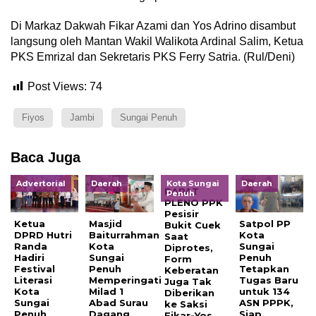
Di Markaz Dakwah Fikar Azami dan Yos Adrino disambut
langsung oleh Mantan Wakil Walikota Ardinal Salim, Ketua
PKS Emrizal dan Sekretaris PKS Ferry Satria. (Rul/Deni)
Post Views:
74
Fiyos
Jambi
Sungai Penuh
Baca Juga
Advertorial
Daerah
Kota Sungai
Daerah
RAPAT
Penuh
PLENO PPK
Pesisir
Ketua
Masjid
Satpol PP
Bukit Cuek
DPRD Hutri
Baiturrahman
Kota
Saat
Randa
Kota
Sungai
Diprotes,
Hadiri
Sungai
Penuh
Form
Festival
Penuh
Tetapkan
Keberatan
Literasi
Memperingati
Tugas Baru
Juga Tak
Kota
Milad 1
untuk 134
Diberikan
Sungai
Abad Surau
ASN PPPK,
ke Saksi
Penuh
Dagang
Siap
Fikar-Yos