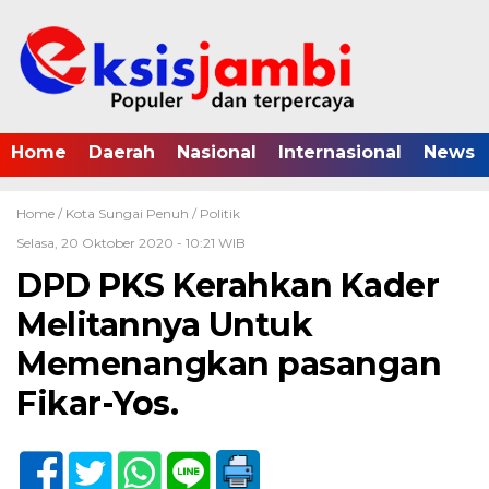
Home
Daerah
Nasional
Internasional
News
Home /
Kota Sungai Penuh
/
Politik
Selasa, 20 Oktober 2020 - 10:21 WIB
DPD PKS Kerahkan Kader
Melitannya Untuk
Memenangkan pasangan
Fikar-Yos.