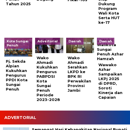
Tahun 2025
Dukung
Program
Wali Kota
Serta HUT
ke-17
Kota Sungai
Advertorial
Daerah
Daerah
Penuh
Wako
Wako
Pj. Sekda
Ahmadi
Ahmadi
Wawako
Alpian
Kukuhkan
Serahkan
Azhar
Kukuhkan
Pengurus
LKPD ke
Sampaikan
Pengurus
PABPDSI
BPK RI
LKPj 2025
PPDI Kota
Kota
Perwakilan
di DPRD,
Sungai
Sungai
Provinsi
Soroti
Penuh
Penuh
Jambi
Kinerja dan
Periode
Capaian
2023-2028
ADVERTORIAL
Semangat Hari Kebangkitan Nasional Bupati