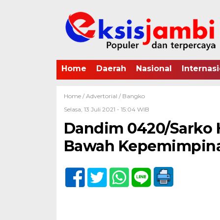
Home
Daerah
Nasional
Internasi
Home /
Advertorial
/
Bangko
Selasa, 13 Juli 2021 - 15:04 WIB
Dandim 0420/Sarko H
Bawah Kepemimpinan