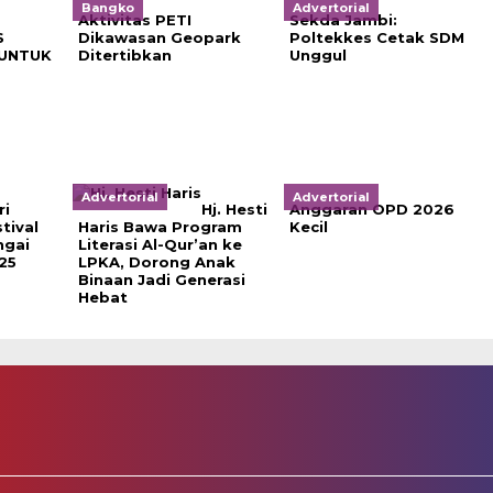
Bangko
Advertorial
Aktivitas PETI
Sekda Jambi:
S
Dikawasan Geopark
Poltekkes Cetak SDM
UNTUK
Ditertibkan
Unggul
Advertorial
Advertorial
ri
Hj. Hesti
Anggaran OPD 2026
tival
Haris Bawa Program
Kecil
ngai
Literasi Al-Qur’an ke
25
LPKA, Dorong Anak
Binaan Jadi Generasi
Hebat