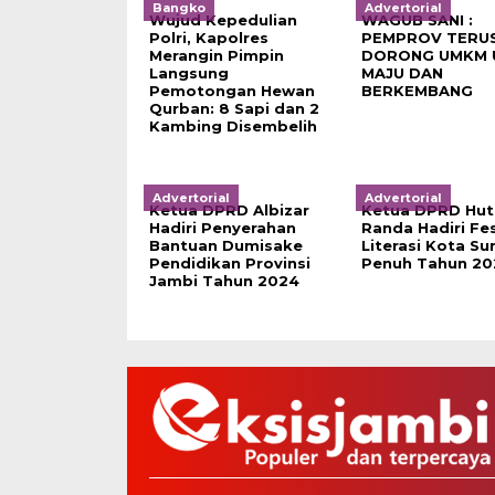
Bangko
Advertorial
Wujud Kepedulian
WAGUB SANI :
Polri, Kapolres
PEMPROV TERU
Merangin Pimpin
DORONG UMKM 
Langsung
MAJU DAN
Pemotongan Hewan
BERKEMBANG
Qurban: 8 Sapi dan 2
Kambing Disembelih
Advertorial
Advertorial
Ketua DPRD Albizar
Ketua DPRD Hut
Hadiri Penyerahan
Randa Hadiri Fes
Bantuan Dumisake
Literasi Kota Su
Pendidikan Provinsi
Penuh Tahun 20
Jambi Tahun 2024