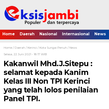
Home
Daerah
Nasional
Internasional
News
Home /
Daerah
/
Kerinci
/
Kota Sungai Penuh
/
News
Selasa, 22 Juni 2021 - 18:17 WIB
Kakanwil Mhd.J.Sitepu :
selamat kepada Kanim
Kelas III Non TPI Kerinci
yang telah lolos penilaian
Panel TPI.