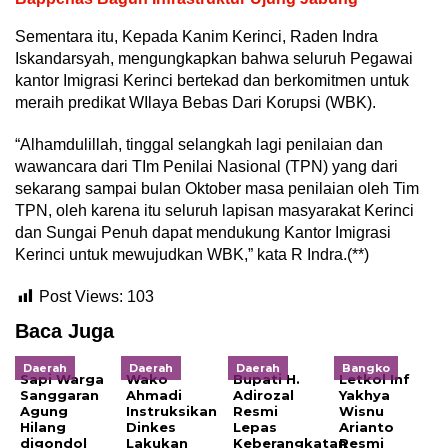
Sementara itu, Kepada Kanim Kerinci, Raden Indra
Iskandarsyah, mengungkapkan bahwa seluruh Pegawai
kantor Imigrasi Kerinci bertekad dan berkomitmen untuk
meraih predikat WIlaya Bebas Dari Korupsi (WBK).
“Alhamdulillah, tinggal selangkah lagi penilaian dan
wawancara dari TIm Penilai Nasional (TPN) yang dari
sekarang sampai bulan Oktober masa penilaian oleh Tim
TPN, oleh karena itu seluruh lapisan masyarakat Kerinci
dan Sungai Penuh dapat mendukung Kantor Imigrasi
Kerinci untuk mewujudkan WBK,” kata R Indra.(**)
Post Views:
103
Baca Juga
Daerah
Daerah
Daerah
Bangko
Sapi Warga
Wako
Bupati H.
Letkol Inf
Sanggaran
Ahmadi
Adirozal
Yakhya
Agung
Instruksikan
Resmi
Wisnu
Hilang
Dinkes
Lepas
Arianto
digondol
Lakukan
Keberangkatan
Resmi