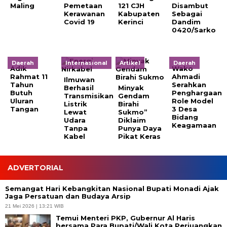
Maling
Pemetaan
121 CJH
Disambut
Kerawanan
Kabupaten
Sebagai
Covid 19
Kerinci
Dandim
0420/Sarko
Daerah
Internasional
Artikel
Daerah
Adik
Wako
Rahmat 11
Ahmadi
Ilmuwan
Tahun
Serahkan
Berhasil
Minyak
Butuh
Penghargaan
Transmisikan
Gendam
Uluran
Role Model
Listrik
Birahi
Tangan
3 Desa
Lewat
Sukmo”
Bidang
Udara
Diklaim
Keagamaan
Tanpa
Punya Daya
Kabel
Pikat Keras
ADVERTORIAL
Semangat Hari Kebangkitan Nasional Bupati Monadi Ajak
Jaga Persatuan dan Budaya Arsip
21 Mei 2026 | 13:21 WIB
Temui Menteri PKP, Gubernur Al Haris
bersama Para Bupati/Wali Kota Perjuangkan