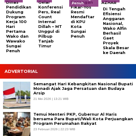
Dinas
Gelar
Pasangan
Penuh
Pendidikan
Konferensi
Fikar-Yos
Di Tengah
Dukung
Pers, Real
Resmi
Efisiensi
Program
Count
Mendaftar
Anggaran
Kerja 100
Internal
di KPU
Nasional,
Hari
Dillah – MT
Kota
Wako Alfin
Pertama
Unggul di
Sungai
Berhasil
Wako dan
Pilbup
Penuh
Gaet
Wawako
Tanjab
Proyek
Sungai
Timur
Skala Besar
Penuh
ke Daerah
ADVERTORIAL
Semangat Hari Kebangkitan Nasional Bupati
Monadi Ajak Jaga Persatuan dan Budaya
Arsip
21 Mei 2026 | 13:21 WIB
Temui Menteri PKP, Gubernur Al Haris
bersama Para Bupati/Wali Kota Perjuangkan
Program Perumahan Rakyat
23 Februari 2026 | 22:23 WIB