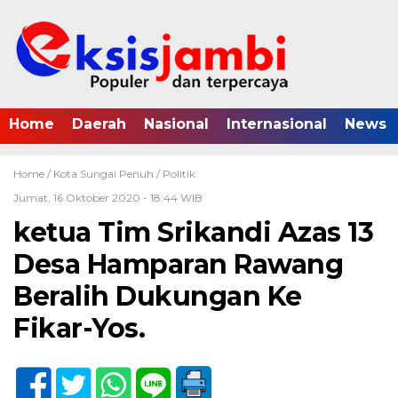
Home
Daerah
Nasional
Internasional
News
Home /
Kota Sungai Penuh
/
Politik
Jumat, 16 Oktober 2020 - 18:44 WIB
ketua Tim Srikandi Azas 13
Desa Hamparan Rawang
Beralih Dukungan Ke
Fikar-Yos.