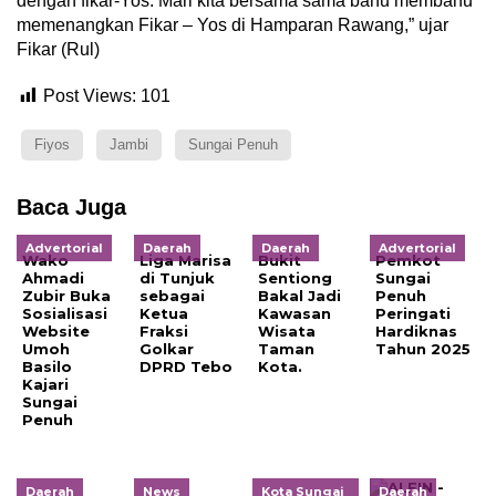
dengan fikar-Yos. Mari kita bersama sama bahu membahu
memenangkan Fikar – Yos di Hamparan Rawang,” ujar
Fikar (Rul)
Post Views:
101
Fiyos
Jambi
Sungai Penuh
Baca Juga
Advertorial
Daerah
Daerah
Advertorial
Wako
Liga Marisa
Bukit
Pemkot
Ahmadi
di Tunjuk
Sentiong
Sungai
Zubir Buka
sebagai
Bakal Jadi
Penuh
Sosialisasi
Ketua
Kawasan
Peringati
Website
Fraksi
Wisata
Hardiknas
Umoh
Golkar
Taman
Tahun 2025
Basilo
DPRD Tebo
Kota.
Kajari
Sungai
Penuh
Daerah
News
Kota Sungai
Daerah