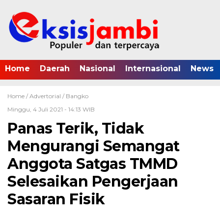
Home
Daerah
Nasional
Internasional
News
Home /
Advertorial
/
Bangko
Minggu, 4 Juli 2021 - 14:13 WIB
Panas Terik, Tidak
Mengurangi Semangat
Anggota Satgas TMMD
Selesaikan Pengerjaan
Sasaran Fisik