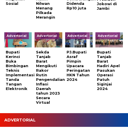
Sosial
Nilwan
Didenda
Jokowi di
Menang
Rp10 juta
Jambi
Pilkada
Merangin
Advertorial
Advertorial
Advertorial
Advertorial
Bupati
Sekda
PJ.Bupati
Bupati
Kerinci
Tanjab
Asraf
Tanjab
Buka
Barat
Pimpin
Barat
Bimbingan
Mengikuti
Upacara
Hadiri Apel
Teknis
Rakor
Peringatan
Pasukan
Implementasi
Rutin
HKN Tahun
Operasi
Tanda
Pengendalian
2024
Patuh
Tangan
Inflasi
Siginjai
Elektronik
Daerah
2024
tahun 2023
Secara
Virtual
ADVERTORIAL