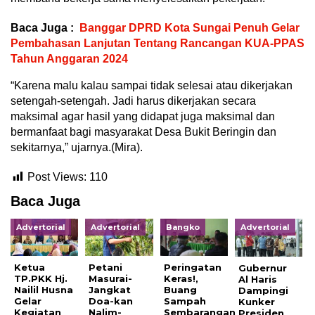
Baca Juga :
Banggar DPRD Kota Sungai Penuh Gelar
Pembahasan Lanjutan Tentang Rancangan KUA-PPAS
Tahun Anggaran 2024
“Karena malu kalau sampai tidak selesai atau dikerjakan
setengah-setengah. Jadi harus dikerjakan secara
maksimal agar hasil yang didapat juga maksimal dan
bermanfaat bagi masyarakat Desa Bukit Beringin dan
sekitarnya,” ujarnya.(Mira).
Post Views:
110
Baca Juga
Advertorial
Advertorial
Bangko
Advertorial
Ketua
Petani
Peringatan
Gubernur
TP.PKK Hj.
Masurai-
Keras!,
Al Haris
Nailil Husna
Jangkat
Buang
Dampingi
Gelar
Doa-kan
Sampah
Kunker
Kegiatan
Nalim-
Sembarangan
Presiden