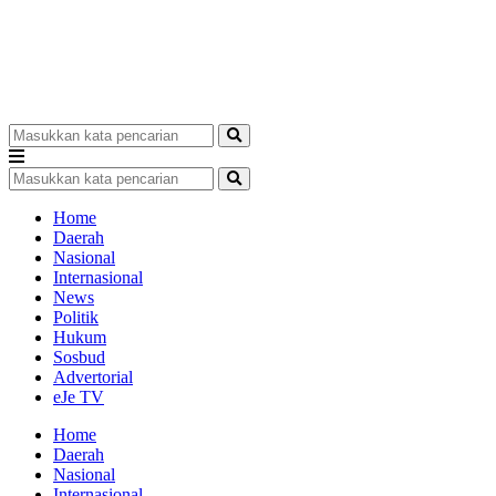
Home
Daerah
Nasional
Internasional
News
Politik
Hukum
Sosbud
Advertorial
eJe TV
Home
Daerah
Nasional
Internasional