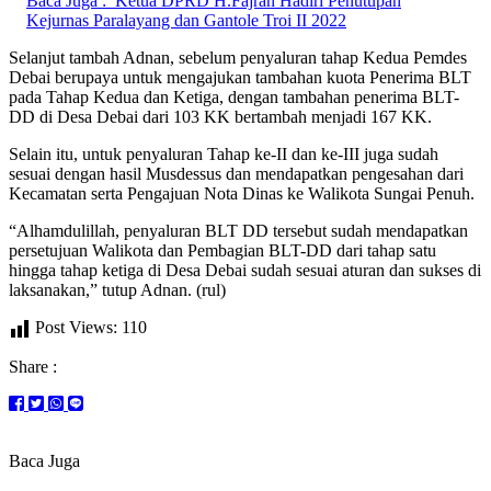
Baca Juga :
Ketua DPRD H.Fajran Hadiri Penutupan
Kejurnas Paralayang dan Gantole Troi II 2022
Selanjut tambah Adnan, sebelum penyaluran tahap Kedua Pemdes
Debai berupaya untuk mengajukan tambahan kuota Penerima BLT
pada Tahap Kedua dan Ketiga, dengan tambahan penerima BLT-
DD di Desa Debai dari 103 KK bertambah menjadi 167 KK.
Selain itu, untuk penyaluran Tahap ke-II dan ke-III juga sudah
sesuai dengan hasil Musdessus dan mendapatkan pengesahan dari
Kecamatan serta Pengajuan Nota Dinas ke Walikota Sungai Penuh.
“Alhamdulillah, penyaluran BLT DD tersebut sudah mendapatkan
persetujuan Walikota dan Pembagian BLT-DD dari tahap satu
hingga tahap ketiga di Desa Debai sudah sesuai aturan dan sukses di
laksanakan,” tutup Adnan. (rul)
Post Views:
110
Share :
Baca Juga