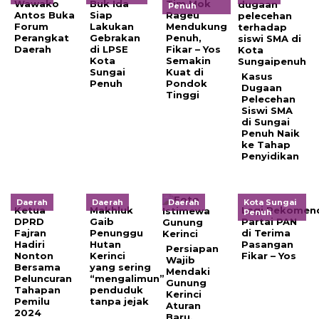
Wawako
Buk Ida
Tim Mok
Penuh
Antos Buka
Siap
Rageu
Forum
Lakukan
Mendukung
Perangkat
Gebrakan
Penuh,
Daerah
di LPSE
Fikar – Yos
Kota
Semakin
Sungai
Kuat di
Kasus
Penuh
Pondok
Dugaan
Tinggi
Pelecehan
Siswi SMA
di Sungai
Penuh Naik
ke Tahap
Penyidikan
Daerah
Daerah
Daerah
Kota Sungai
Ketua
Makhluk
Lagi,Rekomen
Penuh
DPRD
Gaib
Partai PAN
Fajran
Penunggu
di Terima
Hadiri
Hutan
Pasangan
Persiapan
Nonton
Kerinci
Fikar – Yos
Wajib
Bersama
yang sering
Mendaki
Peluncuran
“mengalimun”
Gunung
Tahapan
penduduk
Kerinci
Pemilu
tanpa jejak
Aturan
2024
Baru,