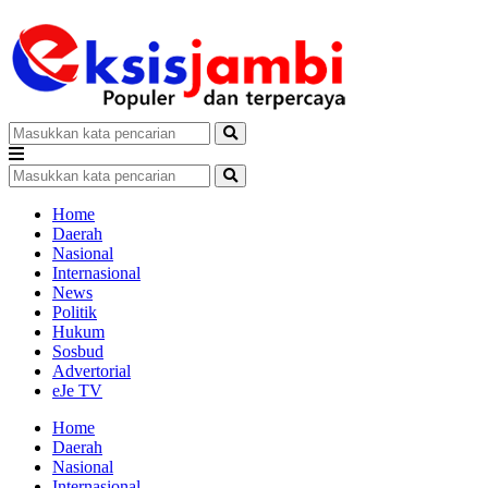
Home
Daerah
Nasional
Internasional
News
Politik
Hukum
Sosbud
Advertorial
eJe TV
Home
Daerah
Nasional
Internasional