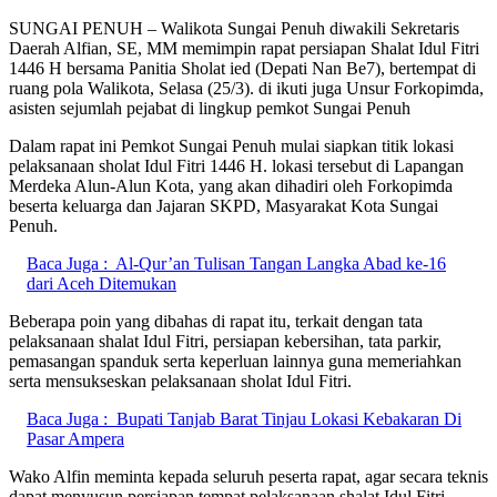
SUNGAI PENUH – Walikota Sungai Penuh diwakili Sekretaris
Daerah Alfian, SE, MM memimpin rapat persiapan Shalat Idul Fitri
1446 H bersama Panitia Sholat ied (Depati Nan Be7), bertempat di
ruang pola Walikota, Selasa (25/3). di ikuti juga Unsur Forkopimda,
asisten sejumlah pejabat di lingkup pemkot Sungai Penuh
Dalam rapat ini Pemkot Sungai Penuh mulai siapkan titik lokasi
pelaksanaan sholat Idul Fitri 1446 H. lokasi tersebut di Lapangan
Merdeka Alun-Alun Kota, yang akan dihadiri oleh Forkopimda
beserta keluarga dan Jajaran SKPD, Masyarakat Kota Sungai
Penuh.
Baca Juga :
Al-Qur’an Tulisan Tangan Langka Abad ke-16
dari Aceh Ditemukan
Beberapa poin yang dibahas di rapat itu, terkait dengan tata
pelaksanaan shalat Idul Fitri, persiapan kebersihan, tata parkir,
pemasangan spanduk serta keperluan lainnya guna memeriahkan
serta mensukseskan pelaksanaan sholat Idul Fitri.
Baca Juga :
Bupati Tanjab Barat Tinjau Lokasi Kebakaran Di
Pasar Ampera
Wako Alfin meminta kepada seluruh peserta rapat, agar secara teknis
dapat menyusun persiapan tempat pelaksanaan shalat Idul Fitri