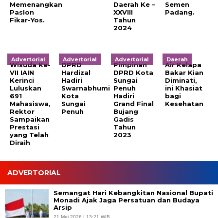
Memenangkan
Daerah Ke –
Semen
Paslon
XXVIII
Padang.
Fikar-Yos.
Tahun
2024
Advertorial
Advertorial
Advertorial
Daerah
Wisuda Ke-
DPRD
Pimpinan
Air Kelapa
VII IAIN
Hardizal
DPRD Kota
Bakar Kian
Kerinci
Hadiri
Sungai
Diminati,
Luluskan
Swarnabhumi
Penuh
ini Khasiat
691
Kota
Hadiri
bagi
Mahasiswa,
Sungai
Grand Final
Kesehatan
Rektor
Penuh
Bujang
Sampaikan
Gadis
Prestasi
Tahun
yang Telah
2023
Diraih
ADVERTORIAL
Semangat Hari Kebangkitan Nasional Bupati
Monadi Ajak Jaga Persatuan dan Budaya
Arsip
21 Mei 2026 | 13:21 WIB