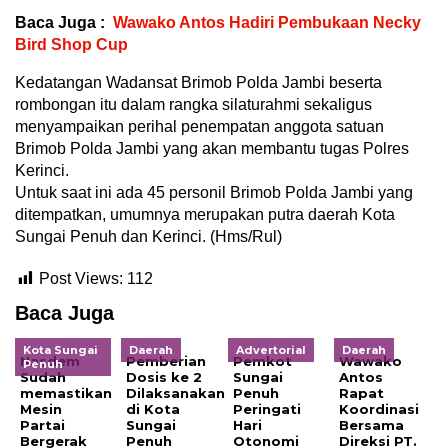
Baca Juga :
Wawako Antos Hadiri Pembukaan Necky
Bird Shop Cup
Kedatangan Wadansat Brimob Polda Jambi beserta
rombongan itu dalam rangka silaturahmi sekaligus
menyampaikan perihal penempatan anggota satuan
Brimob Polda Jambi yang akan membantu tugas Polres
Kerinci.
Untuk saat ini ada 45 personil Brimob Polda Jambi yang
ditempatkan, umumnya merupakan putra daerah Kota
Sungai Penuh dan Kerinci. (Hms/Rul)
Post Views:
112
Baca Juga
Kota Sungai
Daerah
Advertorial
Daerah
Nasdem
Pemberian
Pemkot
Wawako
Penuh
Sudah
Dosis ke 2
Sungai
Antos
memastikan
Dilaksanakan
Penuh
Rapat
Mesin
di Kota
Peringati
Koordinasi
Partai
Sungai
Hari
Bersama
Bergerak
Penuh
Otonomi
Direksi PT.