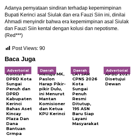
Adanya pernyataan sindiran terhadap kepemimpinan
Bupati Kerinci asal Siulak dan era Fauzi Siin ini, dinilai
Ahmadi menyindir bahwa era kepemimpinan asal Siulak
dan Fauzi Siin kental dengan kolusi dan nepotisme.
(Red***)
Post Views:
90
Baca Juga
Advertorial
Daerah
Daerah
Advertorial
Komisi II
Menuju MK,
LATSAR
APBD 2021
DPRD Kota
Paslon
CPNS 2026
Disetujui
Sungai
Harap Pikir-
Kota
Dewan
Penuh dan
pikir Dulu,
Sungai
DPRD
ini Menurut
Penuh
Kabupaten
Mantan
Resmi
Kerinci
Komisioner
Ditutup,
Bahas Aset
dan Ketua
195 ASN
Kincay
KPU Kerinci
Baru Siap
Plaza Dan
Layani
Dana
Masyarakat
Bantuan
Grmpa