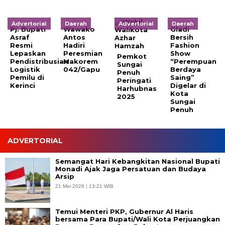
Advertorial
Daerah
Advertorial
Daerah
Pj. Bupati
Wawako
Gladi
Asraf
Antos
Bersih
Resmi
Hadiri
Fashion
Lepaskan
Peresmian
Show
Pemkot
Pendistribusian
Makorem
“Perempuan
Sungai
Logistik
042/Gapu
Berdaya
Penuh
Pemilu di
Saing”
Peringati
Kerinci
Digelar di
Harhubnas
Kota
2025
Sungai
Penuh
ADVERTORIAL
Semangat Hari Kebangkitan Nasional Bupati
Monadi Ajak Jaga Persatuan dan Budaya
Arsip
21 Mei 2026 | 13:21 WIB
Temui Menteri PKP, Gubernur Al Haris
bersama Para Bupati/Wali Kota Perjuangkan