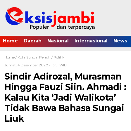
Home
Daerah
Nasional
Internasional
News
Home /
Kota Sungai Penuh
/
Politik
Jumat, 4 Desember 2020 - 13:51 WIB
Sindir Adirozal, Murasman
Hingga Fauzi Siin. Ahmadi :
Kalau Kita ‘Jadi Walikota’
Tidak Bawa Bahasa Sungai
Liuk