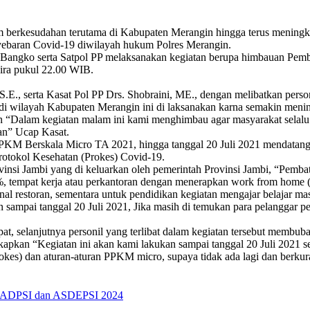
 berkesudahan terutama di Kabupaten Merangin hingga terus mening
nyebaran Covid-19 diwilayah hukum Polres Merangin.
ota Bangko serta Satpol PP melaksanakan kegiatan berupa himbauan P
kira pukul 22.00 WIB.
i S.E., serta Kasat Pol PP Drs. Shobraini, ME., dengan melibatkan pe
wilayah Kabupaten Merangin ini di laksanakan karna semakin meningk
kan “Dalam kegiatan malam ini kami menghimbau agar masyarakat sela
an” Ucap Kasat.
PPKM Berskala Micro TA 2021, hingga tanggal 20 Juli 2021 mendatang 
rotokol Kesehatan (Prokes) Covid-19.
 Jambi yang di keluarkan oleh pemerintah Provinsi Jambi, “Pembatas
%, tempat kerja atau perkantoran dengan menerapkan work from home 
l restoran, sementara untuk pendidikan kegiatan mengajar belajar masi
n sampai tanggal 20 Juli 2021, Jika masih di temukan para pelanggar 
pat, selanjutnya personil yang terlibat dalam kegiatan tersebut membu
kapkan “Kegiatan ini akan kami lakukan sampai tanggal 20 Juli 2021 s
kes) dan aturan-aturan PPKM micro, supaya tidak ada lagi dan berkur
I ADPSI dan ASDEPSI 2024