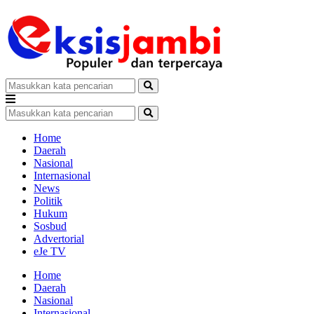
Home
Daerah
Nasional
Internasional
News
Politik
Hukum
Sosbud
Advertorial
eJe TV
Home
Daerah
Nasional
Internasional