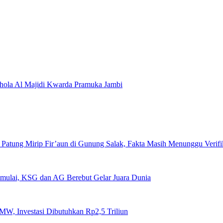
hola Al Majidi Kwarda Pramuka Jambi
Patung Mirip Fir’aun di Gunung Salak, Fakta Masih Menunggu Verifi
imulai, KSG dan AG Berebut Gelar Juara Dunia
W, Investasi Dibutuhkan Rp2,5 Triliun