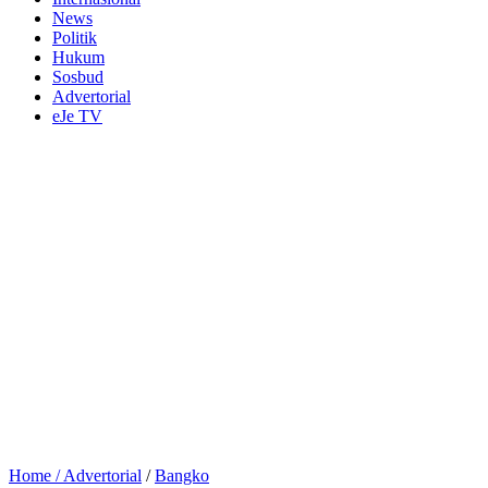
News
Politik
Hukum
Sosbud
Advertorial
eJe TV
Home /
Advertorial
/
Bangko