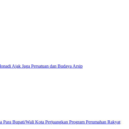
onadi Ajak Jaga Persatuan dan Budaya Arsip
a Para Bupati/Wali Kota Perjuangkan Program Perumahan Rakyat