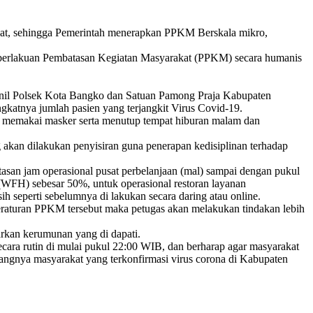
kat, sehingga Pemerintah menerapkan PPKM Berskala mikro,
emberlakuan Pembatasan Kegiatan Masyarakat (PPKM) secara humanis
rsonil Polsek Kota Bangko dan Satuan Pamong Praja Kabupaten
atnya jumlah pasien yang terjangkit Virus Covid-19.
lu memakai masker serta menutup tempat hiburan malam dan
akan dilakukan penyisiran guna penerapan kedisiplinan terhadap
an jam operasional pusat perbelanjaan (mal) sampai dengan pukul
(WFH) sebesar 50%, untuk operasional restoran layanan
h seperti sebelumnya di lakukan secara daring atau online.
peraturan PPKM tersebut maka petugas akan melakukan tindakan lebih
barkan kerumunan yang di dapati.
ecara rutin di mulai pukul 22:00 WIB, dan berharap agar masyarakat
angnya masyarakat yang terkonfirmasi virus corona di Kabupaten