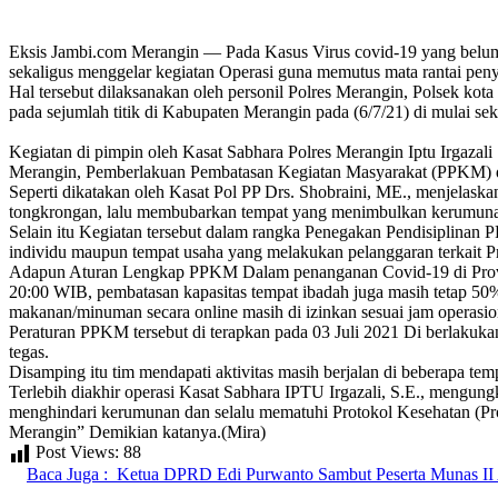
Eksis Jambi.com Merangin — Pada Kasus Virus covid-19 yang belum
sekaligus menggelar kegiatan Operasi guna memutus mata rantai pe
Hal tersebut dilaksanakan oleh personil Polres Merangin, Polsek k
pada sejumlah titik di Kabupaten Merangin pada (6/7/21) di mulai se
Kegiatan di pimpin oleh Kasat Sabhara Polres Merangin Iptu Irgazal
Merangin, Pemberlakuan Pembatasan Kegiatan Masyarakat (PPKM) di 
Seperti dikatakan oleh Kasat Pol PP Drs. Shobraini, ME., menjelas
tongkrongan, lalu membubarkan tempat yang menimbulkan kerumun
Selain itu Kegiatan tersebut dalam rangka Penegakan Pendisiplinan 
individu maupun tempat usaha yang melakukan pelanggaran terkait P
Adapun Aturan Lengkap PPKM Dalam penanganan Covid-19 di Provinsi
20:00 WIB, pembatasan kapasitas tempat ibadah juga masih tetap 50
makanan/minuman secara online masih di izinkan sesuai jam operasiona
Peraturan PPKM tersebut di terapkan pada 03 Juli 2021 Di berlakuka
tegas.
Disamping itu tim mendapati aktivitas masih berjalan di beberapa tem
Terlebih diakhir operasi Kasat Sabhara IPTU Irgazali, S.E., mengung
menghindari kerumunan dan selalu mematuhi Protokol Kesehatan (Pro
Merangin” Demikian katanya.(Mira)
Post Views:
88
Baca Juga :
Ketua DPRD Edi Purwanto Sambut Peserta Munas I