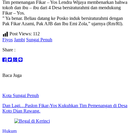
Tim pemenangan Fikar – Yos Lendra Wijaya membenarkan bahwa
tokoh dan ibu – ibu dari 4 Desa bersiraturahmi dan mendukung
Fikar – Yos.
” Ya benar. Beliau datang ke Posko induk bersiraturahmi dengan
Pak Fikar Azami, Pak AJB dan Ibu Emi Zola,” ujarnya (Rm/Rl).
Post Views:
112
Fiyos
Jambi
Sungai Penuh
Share :
Baca Juga
Kota Sungai Penuh
Dan Lagi…Paslon Fikar-Yos Kukuhkan Tim Pemenangan di Desa
Koto Dian Rawang.
Hukum