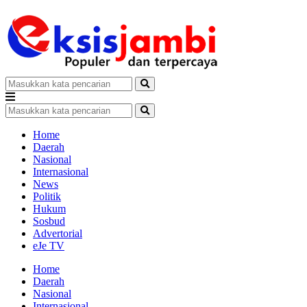
Home
Daerah
Nasional
Internasional
News
Politik
Hukum
Sosbud
Advertorial
eJe TV
Home
Daerah
Nasional
Internasional