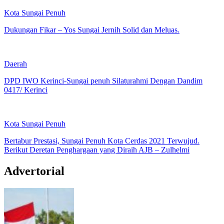
Kota Sungai Penuh
Dukungan Fikar – Yos Sungai Jernih Solid dan Meluas.
Daerah
DPD IWO Kerinci-Sungai penuh Silaturahmi Dengan Dandim
0417/ Kerinci
Kota Sungai Penuh
Bertabur Prestasi, Sungai Penuh Kota Cerdas 2021 Terwujud.
Berikut Deretan Penghargaan yang Diraih AJB – Zulhelmi
Advertorial