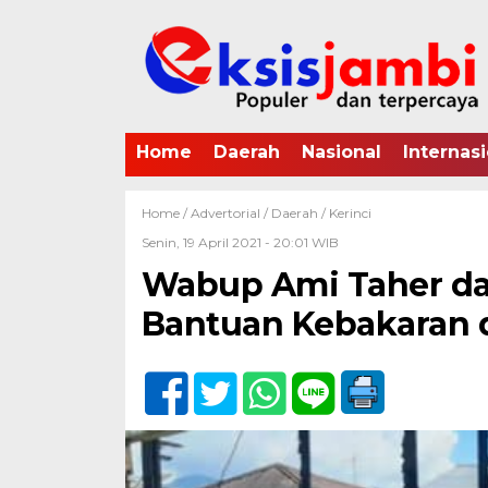
Home
Daerah
Nasional
Internasi
Home /
Advertorial
/
Daerah
/
Kerinci
Senin, 19 April 2021 - 20:01 WIB
Wabup Ami Taher da
Bantuan Kebakaran 