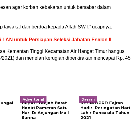
esan agar korban kebakaran untuk bersabar dalam
tap tawakal dan berdoa kepada Allah SWT,” ucapnya.
i LAN untuk Persiapan Seleksi Jabatan Eselon II
Desa Kemantan Tinggi Kecamatan Air Hangat Timur hangus
/4/2021) dan menelan kerugian diperkirakan mencapai Rp. 45
Advertorial
Daerah
ungai
Bupati Tanjab Barat
Ketua DPRD Fajran
Hadiri Pameran Satu
Hadiri Peringatan Hari
Hari Di Anjungan Mall
Lahir Pancasila Tahun
Sarina
2021