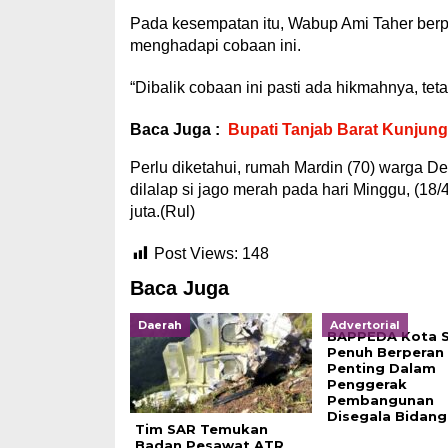
Pada kesempatan itu, Wabup Ami Taher berp
menghadapi cobaan ini.
“Dibalik cobaan ini pasti ada hikmahnya, te
Baca Juga :
Bupati Tanjab Barat Kunjung
Perlu diketahui, rumah Mardin (70) warga 
dilalap si jago merah pada hari Minggu, (18
juta.(Rul)
Post Views:
148
Baca Juga
Daerah
Advertorial
BAPPEDA Kota S
Penuh Berperan
Penting Dalam
Penggerak
Pembangunan
Disegala Bidang
Tim SAR Temukan
Badan Pesawat ATR