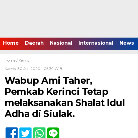
Home
Daerah
Nasional
Internasional
News
Home /
Kerinci
Kamis, 30 Juli 2020 - 05:39 WIB
Wabup Ami Taher,
Pemkab Kerinci Tetap
melaksanakan Shalat Idul
Adha di Siulak.