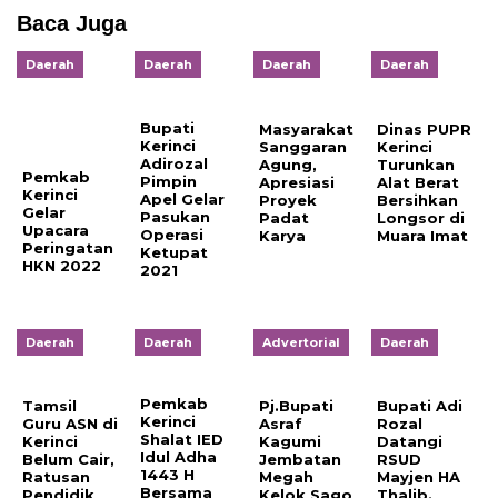
Baca Juga
Daerah
Daerah
Daerah
Daerah
Bupati
Dinas PUPR
Masyarakat
Kerinci
Kerinci
Sanggaran
Adirozal
Turunkan
Agung,
Pemkab
Pimpin
Alat Berat
Apresiasi
Kerinci
Apel Gelar
Bersihkan
Proyek
Gelar
Pasukan
Longsor di
Padat
Upacara
Operasi
Muara Imat
Karya
Peringatan
Ketupat
HKN 2022
2021
Daerah
Daerah
Advertorial
Daerah
Pemkab
Tamsil
Pj.Bupati
Bupati Adi
Kerinci
Guru ASN di
Asraf
Rozal
Shalat IED
Kerinci
Kagumi
Datangi
Idul Adha
Belum Cair,
Jembatan
RSUD
1443 H
Ratusan
Megah
Mayjen HA
Bersama
Pendidik
Kelok Sago
Thalib.