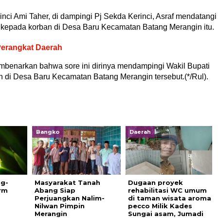
rinci Ami Taher, di dampingi Pj Sekda Kerinci, Asraf mendatangi
kepada korban di Desa Baru Kecamatan Batang Merangin itu.
Perangkat Daerah
embenarkan bahwa sore ini dirinya mendampingi Wakil Bupati
n di Desa Baru Kecamatan Batang Merangin tersebut.(*/Rul).
Bangko
Daerah
ng-
Masyarakat Tanah
Dugaan proyek
rm
Abang Siap
rehabilitasi WC umum
Perjuangkan Nalim-
di taman wisata aroma
Nilwan Pimpin
pecco Milik Kades
Merangin
Sungai asam, Jumadi