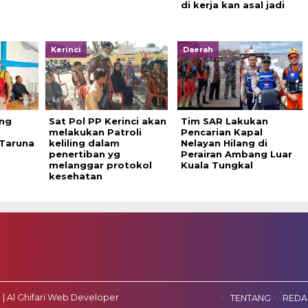
di kerja kan asal jadi
Kerinci
Daerah
ng
Sat Pol PP Kerinci akan
Tim SAR Lakukan
melakukan Patroli
Pencarian Kapal
 Taruna
keliling dalam
Nelayan Hilang di
penertiban yg
Perairan Ambang Luar
melanggar protokol
Kuala Tungkal
kesehatan
 | Al Ghifari Web Developer
TENTANG
REDA