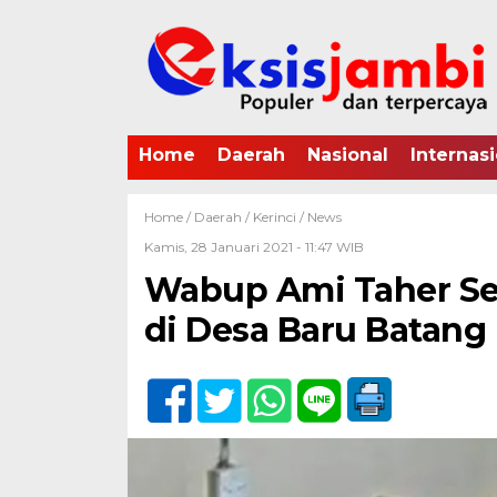
Home
Daerah
Nasional
Internasi
Home /
Daerah
/
Kerinci
/
News
Kamis, 28 Januari 2021 - 11:47 WIB
Wabup Ami Taher Se
di Desa Baru Batang