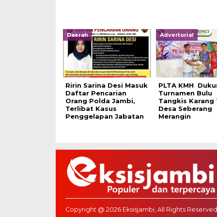
Daerah
Advertorial
Ririn Sarina Desi Masuk
PLTA KMH Duku
Daftar Pencarian
Turnamen Bulu
Orang Polda Jambi,
Tangkis Karang
Terlibat Kasus
Desa Seberang
Penggelapan Jabatan
Merangin
Copyright @ 2026 Eksisjambi, All Rights Reserved