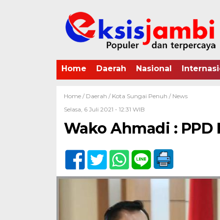
Home
Daerah
Nasional
Internasi
Home /
Daerah
/
Kota Sungai Penuh
/
News
Selasa, 6 Juli 2021 - 12:31 WIB
Wako Ahmadi : PPD 