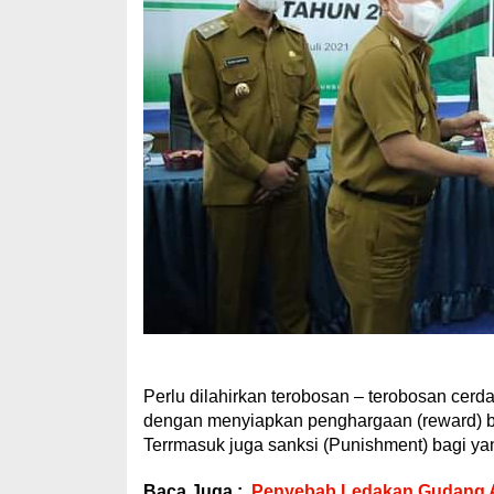
Perlu dilahirkan terobosan – terobosan cer
dengan menyiapkan penghargaan (reward) ba
Terrmasuk juga sanksi (Punishment) bagi ya
Baca Juga :
Penyebab Ledakan Gudang Am