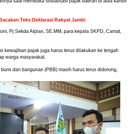
nnya saat membuka sosialisasi pajak daerah di aula kantor
 Bacakan Teks Deklarasi Rakyat Jambi
antoni, Pj Sekda Alpian, SE.MM, para kepala SKPD, Camat,
si kewajiban pajak juga harus terus dilakukan ke tengah
ap warga masyarakat.
bumi dan bangunan (PBB) masih harus terus didorong,