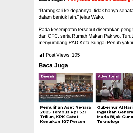
“Barangkali ke depannya, tidak hanya sebata
dalam bentuk lain,” jelas Wako.
Pada kesempatan tersebut diserahkan penghar
dan CFC, serta Rumah Makan Pak wo. Turut d
menyumbang PAD Kota Sungai Penuh yakni 
Post Views:
105
Baca Juga
Daerah
Advertorial
Pemulihan Aset Negara
Gubernur Al Hari
2025 Tembus Rp1,531
Ingatkan Genera
Triliun, KPK Catat
Muda Bijak Gun
Kenaikan 107 Persen
Teknologi