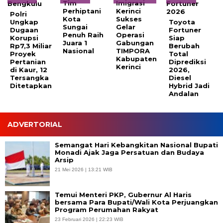
Tim
Imigrasi
Perhiptani
Kerinci
Polri
Kota
Sukses
Ungkap
Toyota
Sungai
Gelar
Dugaan
Fortuner
Penuh Raih
Operasi
Korupsi
Siap
Juara 1
Gabungan
Rp7,3 Miliar
Berubah
Nasional
TIMPORA
Proyek
Total
Kabupaten
Pertanian
Diprediksi
Kerinci
di Kaur, 12
2026,
Tersangka
Diesel
Ditetapkan
Hybrid Jadi
Andalan
ADVERTORIAL
Semangat Hari Kebangkitan Nasional Bupati
Monadi Ajak Jaga Persatuan dan Budaya
Arsip
21 Mei 2026 | 13:21 WIB
Temui Menteri PKP, Gubernur Al Haris
bersama Para Bupati/Wali Kota Perjuangkan
Program Perumahan Rakyat
23 Februari 2026 | 22:23 WIB