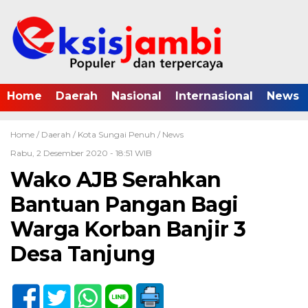
Home
Daerah
Nasional
Internasional
News
Home /
Daerah
/
Kota Sungai Penuh
/
News
Rabu, 2 Desember 2020 - 18:51 WIB
Wako AJB Serahkan
Bantuan Pangan Bagi
Warga Korban Banjir 3
Desa Tanjung