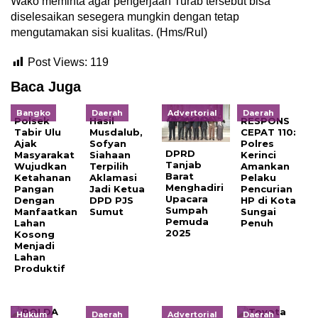
Wako meminta agar pengerjaan Turab tersebut bisa
diselesaikan sesegera mungkin dengan tetap
mengutamakan sisi kualitas. (Hms/Rul)
Post Views:
119
Baca Juga
Bangko
Daerah
Advertorial
Daerah
Polsek
Hasil
RESPONS
Tabir Ulu
Musdalub,
CEPAT 110:
Ajak
Sofyan
Polres
DPRD
Masyarakat
Siahaan
Kerinci
Tanjab
Wujudkan
Terpilih
Amankan
Barat
Ketahanan
Aklamasi
Pelaku
Menghadiri
Pangan
Jadi Ketua
Pencurian
Upacara
Dengan
DPD PJS
HP di Kota
Sumpah
Manfaatkan
Sumut
Sungai
Pemuda
Lahan
Penuh
2025
Kosong
Menjadi
Lahan
Produktif
Hukum
Daerah
Advertorial
Daerah