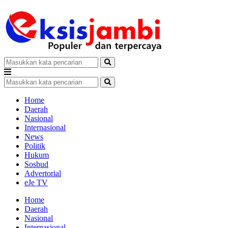
Home
Daerah
Nasional
Internasional
News
Politik
Hukum
Sosbud
Advertorial
eJe TV
Home
Daerah
Nasional
Internasional