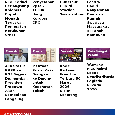
RI di Kerinci
Penyerahan
Gubernur
Lendra
Berlangsung
Rp13,25
Cup di
Hadiri
Khidmat,
Triliun
Stadion
Penyerahan
Bupati
Uang
Swarnabhumi
Bantuan
Monadi
Korupsi
Rumah
Tegaskan
CPO
Swadaya
Penguatan
Masyarakat
Kerukunan
di Tanah
Umat
Kampung
Daerah
Daerah
Daerah
Kota Sungai
Penuh
Wawako
Alih Status
Manfaat
Kode
H.Zulhelmi
PPPK ke
Posisi Kaki
Redeem
Lepas
PNS Segera
Diangkat
Free Fire
Pendistribusia
Diumumkan,
ke Dinding
Terbaru 30
Logistik
Presiden
untuk
Maret
Pilkada
Prabowo
Kesehatan
2026,
2020.
Akan
Tubuh
Klaim
Sampaikan
Sekarang
Langsung
ADVERTORIAL