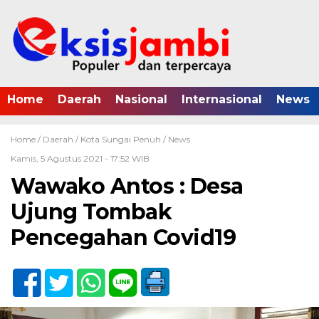
Home
Daerah
Nasional
Internasional
News
Home /
Daerah
/
Kota Sungai Penuh
/
News
Kamis, 5 Agustus 2021 - 17:52 WIB
Wawako Antos : Desa
Ujung Tombak
Pencegahan Covid19