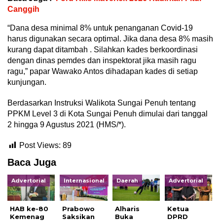
Canggih
“Dana desa minimal 8% untuk penanganan Covid-19
harus digunakan secara optimal. Jika dana desa 8% masih
kurang dapat ditambah . Silahkan kades berkoordinasi
dengan dinas pemdes dan inspektorat jika masih ragu
ragu,” papar Wawako Antos dihadapan kades di setiap
kunjungan.
Berdasarkan Instruksi Walikota Sungai Penuh tentang
PPKM Level 3 di Kota Sungai Penuh dimulai dari tanggal
2 hingga 9 Agustus 2021 (HMS/*).
Post Views:
89
Baca Juga
Advertorial
Internasional
Daerah
Advertorial
HAB ke-80
Prabowo
Alharis
Ketua
Kemenag
Saksikan
Buka
DPRD