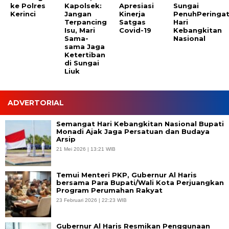
ke Polres
Kapolsek:
Apresiasi
Sungai
Kerinci
Jangan
Kinerja
PenuhPeringat
Terpancing
Satgas
Hari
Isu, Mari
Covid-19
Kebangkitan
Sama-
Nasional
sama Jaga
Ketertiban
di Sungai
Liuk
ADVERTORIAL
Semangat Hari Kebangkitan Nasional Bupati
Monadi Ajak Jaga Persatuan dan Budaya
Arsip
21 Mei 2026 | 13:21 WIB
Temui Menteri PKP, Gubernur Al Haris
bersama Para Bupati/Wali Kota Perjuangkan
Program Perumahan Rakyat
23 Februari 2026 | 22:23 WIB
Gubernur Al Haris Resmikan Penggunaan