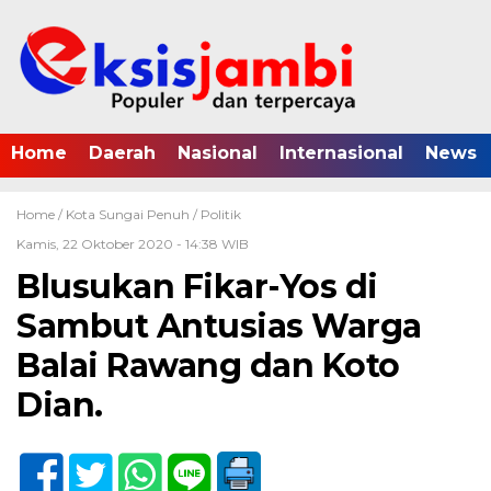
Home
Daerah
Nasional
Internasional
News
Home /
Kota Sungai Penuh
/
Politik
Kamis, 22 Oktober 2020 - 14:38 WIB
Blusukan Fikar-Yos di
Sambut Antusias Warga
Balai Rawang dan Koto
Dian.