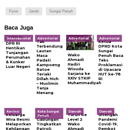
Fiyos
Jambi
Sungai Penuh
Baca Juga
Internasional
Advertorial
Advertorial
Advertorial
Tak
Ketua
DPR RI
Terbendung
DPRD Kota
Hentikan
Lautan
Sungai
Tunjangan
Wako
Masa
Penuh Baca
Perumahan
Ahmadi
Padati
Teks
& Kunker
Hadiri
Kampoeng
Proklamasi
Luar Negeri
Wisuda
Ratoe
di Upacara
Sarjana ke
Teriaki
HUT ke-78
XXIV STKIP
Dillah Hich
RI
Muhammadiyah
– Muslimin
Tanja
Menang
Kerinci
Kota Sungai
Daerah
Daerah
Keluarga
Aparat
Turun Ke
ditengah
Penuh
Wira Resmi
Gabungan
Level 2
Pandemi
Melaporkan
Tingkatkan
Wako
Covid-19,
Kehilangan
Patroli,
Ahmadi
Pemkot