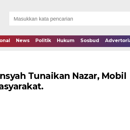
onal
News
Politik
Hukum
Sosbud
Advertori
syah Tunaikan Nazar, Mobil
syarakat.