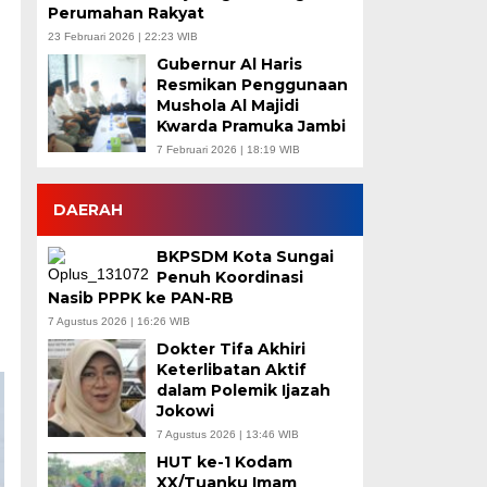
Perumahan Rakyat
23 Februari 2026 | 22:23 WIB
Gubernur Al Haris
Resmikan Penggunaan
Mushola Al Majidi
Kwarda Pramuka Jambi
7 Februari 2026 | 18:19 WIB
DAERAH
BKPSDM Kota Sungai
Penuh Koordinasi
Nasib PPPK ke PAN-RB
7 Agustus 2026 | 16:26 WIB
Dokter Tifa Akhiri
Keterlibatan Aktif
dalam Polemik Ijazah
Jokowi
7 Agustus 2026 | 13:46 WIB
HUT ke-1 Kodam
XX/Tuanku Imam