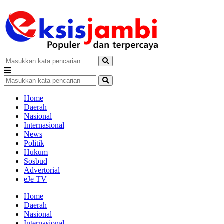
Home
Daerah
Nasional
Internasional
News
Politik
Hukum
Sosbud
Advertorial
eJe TV
Home
Daerah
Nasional
Internasional