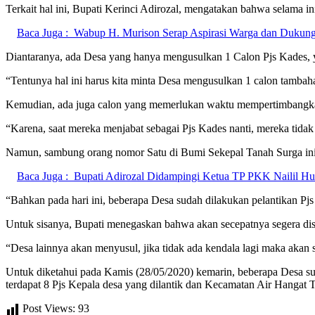
Terkait hal ini, Bupati Kerinci Adirozal, mengatakan bahwa selama i
Baca Juga :
Wabup H. Murison Serap Aspirasi Warga dan Dukun
Diantaranya, ada Desa yang hanya mengusulkan 1 Calon Pjs Kades, y
“Tentunya hal ini harus kita minta Desa mengusulkan 1 calon tambaha
Kemudian, ada juga calon yang memerlukan waktu mempertimbangkan
“Karena, saat mereka menjabat sebagai Pjs Kades nanti, mereka tida
Namun, sambung orang nomor Satu di Bumi Sekepal Tanah Surga ini 
Baca Juga :
Bupati Adirozal Didampingi Ketua TP PKK Nailil Hu
“Bahkan pada hari ini, beberapa Desa sudah dilakukan pelantikan Pj
Untuk sisanya, Bupati menegaskan bahwa akan secepatnya segera dis
“Desa lainnya akan menyusul, jika tidak ada kendala lagi maka akan
Untuk diketahui pada Kamis (28/05/2020) kemarin, beberapa Desa suda
terdapat 8 Pjs Kepala desa yang dilantik dan Kecamatan Air Hangat T
Post Views:
93