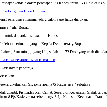
ni terdapat kendala dalam penetapan Pjs Kades untuk 153 Desa di Kabu
g Pembangunan Berkelanjutan
ang seharusnya minimal ada 2 calon yang harus diajukan.
nnya,” ujar Bupati.
 untuk ditetapkan sebagai Pjs Kades.
k boleh menerima tunjangan Kepala Desa,” terang Bupati.
bahwa, Satu minggu yang lalu, sudah ada 73 Desa yang telah ditanda
sna Buka Pesantren Kilat Ramadhan
s Kadesnya,” paparnya.
elesaikan.
 segera dikeluarkan SK penetapan PJS Kades-nya,” sebutnya.
h dilantik Pjs Kades oleh Camat. Seperti di Kecamatan Siulak terdapa
imur 8 Pjs Kades, serta sebelumnya 3 Pjs Kades di Kecamatan Danau Ke