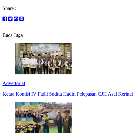
Share :
Baca Juga
Advertorial
Ketua Komisi IV Fadli Sudria Hadiri Pelepasan CJH Asal Kerinci