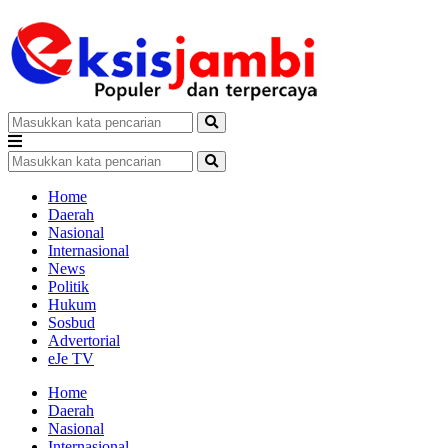
Home
Daerah
Nasional
Internasional
News
Politik
Hukum
Sosbud
Advertorial
eJe TV
Home
Daerah
Nasional
Internasional