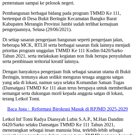
pemerataan sampai ke pelosok negeri.
Pembangunan berbagai bidang pada program TMMD Ke 111,
bertempat di Desa Bukit Beringin Kecamatan Bangko Barat
Kabupaten Merangin Provinsi Jambi sudah terlihat kemajuan
pengerjaannya, Selasa (29/06/2021).
Di setiap sasaran pengerjaan bangunan seperti pengerjaan jalan,
beberapa MCK, RTLH serta berbagai sasaran fisik lainnya menjadi
prioritas program unggulan TMMD Ke 111 Kodim 0420/Sarko
Tahun 2021, serta melakukan kegiatan non fisik berupa penyuluhan
serta pembinaan teritorial kreatif lainnya.
Dengan banyaknya pengerjaan fisik sebagai sasaran utama di Bukit
Beringin, tentunya akan sedikit menguras tenaga anggota satgas
yang ada di lokasi, namun saya selaku Komandan Satuan Tugas
(Dansatgas) TMMD Ke 111 akan terus berupaya untuk memberikan
semangat serta dukungan moril kepada anggota satgas di lokasi,
terang Letkol Tomi.
Baca Juga :
Reformasi Birokrasi Masuk di RPJMD 2025-2029
Letkol Inf Tomi Radya Diansyah Lubis S.A.P., M.Han Dandim
0420/Sarko selaku Dansatgas TMMD Ke 111 Tahun 2021,
menerangkan sebagai insan manusia bisa, terlebih-lebih sebagai