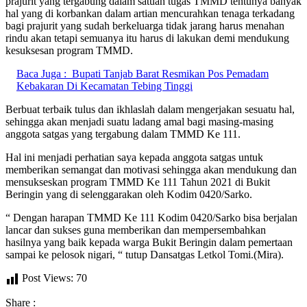
prajurit yang tergabung dalam satuan tugas TMMD tentunya banyak
hal yang di korbankan dalam artian mencurahkan tenaga terkadang
bagi prajurit yang sudah berkeluarga tidak jarang harus menahan
rindu akan tetapi semuanya itu harus di lakukan demi mendukung
kesuksesan program TMMD.
Baca Juga :
Bupati Tanjab Barat Resmikan Pos Pemadam
Kebakaran Di Kecamatan Tebing Tinggi
Berbuat terbaik tulus dan ikhlaslah dalam mengerjakan sesuatu hal,
sehingga akan menjadi suatu ladang amal bagi masing-masing
anggota satgas yang tergabung dalam TMMD Ke 111.
Hal ini menjadi perhatian saya kepada anggota satgas untuk
memberikan semangat dan motivasi sehingga akan mendukung dan
mensukseskan program TMMD Ke 111 Tahun 2021 di Bukit
Beringin yang di selenggarakan oleh Kodim 0420/Sarko.
“ Dengan harapan TMMD Ke 111 Kodim 0420/Sarko bisa berjalan
lancar dan sukses guna memberikan dan mempersembahkan
hasilnya yang baik kepada warga Bukit Beringin dalam pemertaan
sampai ke pelosok nigari, “ tutup Dansatgas Letkol Tomi.(Mira).
Post Views:
70
Share :