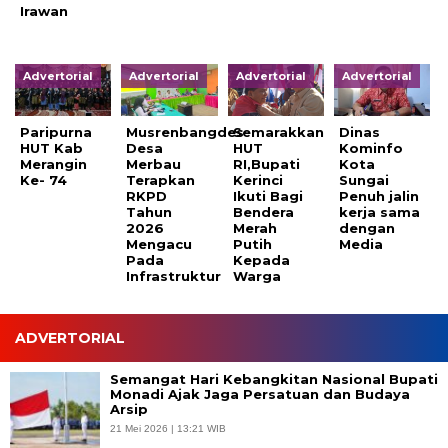
Irawan
Advertorial
Advertorial
Advertorial
Advertorial
Paripurna
Musrenbangdes
Semarakkan
Dinas
HUT Kab
Desa
HUT
Kominfo
Merangin
Merbau
RI,Bupati
Kota
Ke- 74
Terapkan
Kerinci
Sungai
RKPD
Ikuti Bagi
Penuh jalin
Tahun
Bendera
kerja sama
2026
Merah
dengan
Mengacu
Putih
Media
Pada
Kepada
Infrastruktur
Warga
ADVERTORIAL
Semangat Hari Kebangkitan Nasional Bupati
Monadi Ajak Jaga Persatuan dan Budaya
Arsip
21 Mei 2026 | 13:21 WIB