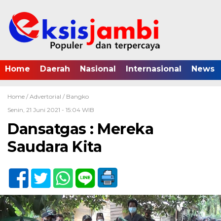
Home
Daerah
Nasional
Internasional
News
Home /
Advertorial
/
Bangko
Senin, 21 Juni 2021 - 15:04 WIB
Dansatgas : Mereka
Saudara Kita