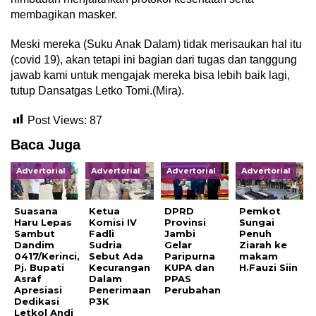
membagikan masker.
Meski mereka (Suku Anak Dalam) tidak merisaukan hal itu
(covid 19), akan tetapi ini bagian dari tugas dan tanggung
jawab kami untuk mengajak mereka bisa lebih baik lagi,
tutup Dansatgas Letko Tomi.(Mira).
Post Views:
87
Baca Juga
Advertorial
Advertorial
Advertorial
Advertorial
Suasana
Ketua
DPRD
Pemkot
Haru Lepas
Komisi IV
Provinsi
Sungai
Sambut
Fadli
Jambi
Penuh
Dandim
Sudria
Gelar
Ziarah ke
0417/Kerinci,
Sebut Ada
Paripurna
makam
Pj. Bupati
Kecurangan
KUPA dan
H.Fauzi Siin
Asraf
Dalam
PPAS
Apresiasi
Penerimaan
Perubahan
Dedikasi
P3K
Letkol Andi