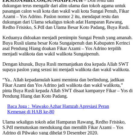
EKSISJAMBI.COM,SUNGAIPENUH
– Doa restu dan
dukungan terus mengalir dari alim ulama dan tokoh agama untuk
pasangan calon wali kota dan wakil wali kota Sungai Penuh, Fikar
Azami – Yos Adrino. Paslon nomor 2 itu, mendapat restu dan
dukungan dari Ulama sekaligus tokoh adat Hamparan Rawang,
Redho Frisisko, S.PdI dan Ulama Besar Koto Padang, Buya Rusli.
Keduanya didoakan menjadi pemimpin Sungai Penuh yang amanah.
Buya Rusli ulama besar Kota Sungaipenuh dan Kabupaten Kerinci
asal Pendung Hiang doakan Fikar Azami – Yos Adrino terpilih
menjadi walikota dan wakil walikota Sungaipenuh.
Dengan khusuk, Buya Rusli memanjatkan doa kepada Allah SWT
supaya paslon yang serasi ini menjadi walikota dan wakil walikota.
“Ya.. Allah kepadamulah kami meminta dan berlindung, jadikan
Fikar Azami dan Yos Adrino jadi walikota dan wakil walikota,”
pinta Buya Rusli kepada Allah SWT disaat kampanye Fikar – Yos di
Pendung Hiang dan Koto Padang.
Baca Juga :
Wawako Azhar Hamzah Apresiasi Peran
Kemenag di HAB ke-80
Ulama sekaligus tokoh adat Hamparan Rawang, Redho Frisisko,
S.PdI memutuskan mendukung dan memilih Fikar Azami – Yos
Adrino di Pilwako yang dihelat 9 Desember 2020.