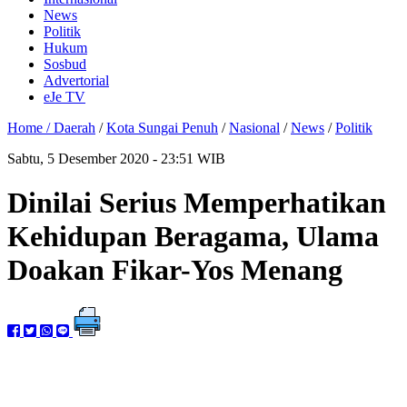
News
Politik
Hukum
Sosbud
Advertorial
eJe TV
Home /
Daerah
/
Kota Sungai Penuh
/
Nasional
/
News
/
Politik
Sabtu, 5 Desember 2020 - 23:51 WIB
Dinilai Serius Memperhatikan
Kehidupan Beragama, Ulama
Doakan Fikar-Yos Menang