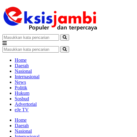
Home
Daerah
Nasional
Internasional
News
Politik
Hukum
Sosbud
Advertorial
eJe TV
Home
Daerah
Nasional
Internasional