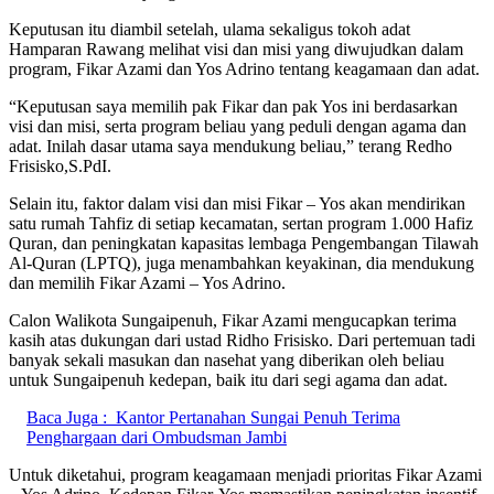
Keputusan itu diambil setelah, ulama sekaligus tokoh adat
Hamparan Rawang melihat visi dan misi yang diwujudkan dalam
program, Fikar Azami dan Yos Adrino tentang keagamaan dan adat.
“Keputusan saya memilih pak Fikar dan pak Yos ini berdasarkan
visi dan misi, serta program beliau yang peduli dengan agama dan
adat. Inilah dasar utama saya mendukung beliau,” terang Redho
Frisisko,S.PdI.
Selain itu, faktor dalam visi dan misi Fikar – Yos akan mendirikan
satu rumah Tahfiz di setiap kecamatan, sertan program 1.000 Hafiz
Quran, dan peningkatan kapasitas lembaga Pengembangan Tilawah
Al-Quran (LPTQ), juga menambahkan keyakinan, dia mendukung
dan memilih Fikar Azami – Yos Adrino.
Calon Walikota Sungaipenuh, Fikar Azami mengucapkan terima
kasih atas dukungan dari ustad Ridho Frisisko. Dari pertemuan tadi
banyak sekali masukan dan nasehat yang diberikan oleh beliau
untuk Sungaipenuh kedepan, baik itu dari segi agama dan adat.
Baca Juga :
Kantor Pertanahan Sungai Penuh Terima
Penghargaan dari Ombudsman Jambi
Untuk diketahui, program keagamaan menjadi prioritas Fikar Azami