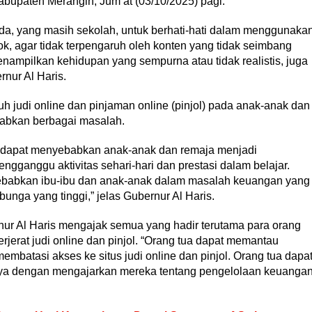
bupaten Merangin, Jum’at (03/10/2025) pagi.
a, yang masih sekolah, untuk berhati-hati dalam menggunaka
Tok, agar tidak terpengaruh oleh konten yang tidak seimbang
nampilkan kehidupan yang sempurna atau tidak realistis, juga
rnur Al Haris.
h judi online dan pinjaman online (pinjol) pada anak-anak dan
abkan berbagai masalah.
e dapat menyebabkan anak-anak dan remaja menjadi
gganggu aktivitas sehari-hari dan prestasi dalam belajar.
nyebabkan ibu-ibu dan anak-anak dalam masalah keuangan yang
nga yang tinggi,” jelas Gubernur Al Haris.
nur Al Haris mengajak semua yang hadir terutama para orang
jerat judi online dan pinjol. “Orang tua dapat memantau
membatasi akses ke situs judi online dan pinjol. Orang tua dapa
nya dengan mengajarkan mereka tentang pengelolaan keuanga