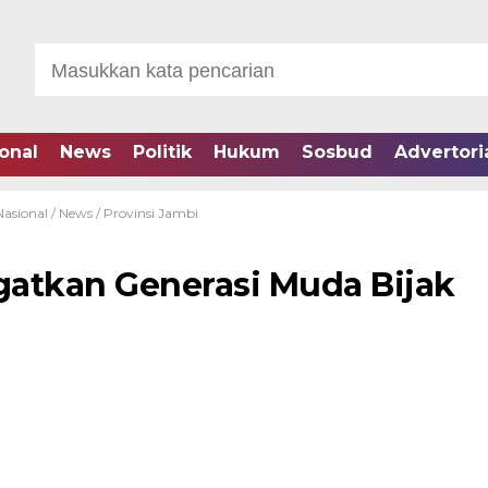
onal
News
Politik
Hukum
Sosbud
Advertori
Nasional
/
News
/
Provinsi Jambi
ngatkan Generasi Muda Bijak