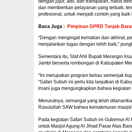
dengan jujur, adil, dan transparan, harus b
dan memberikan pelayanan yang terbaik, teru
profesional, untuk menjadi contoh yang baik 
Baca Juga :
Pimpinan DPRD Tanjab Barat 
“Dengan mengingat kematian dan akhirat, pe
menjalankan tugas dengan lebih baik,” pung
Sementara itu, Staf Ahli Bupati Merangin Ir
Jambi berserta rombongan di Kabupaten Mer
“Ini merupakan program beliau semenjak bupat
“Safari Subuh ini perlu kita lanjutkan di Kabup
Irsani juga mengungkapkan bahwa kegiatan Sa
Menurutnya, semangat yang telah ditanamkan
Rasulullah SAW bahwa kemakmuran masjid a
Pada kegiatan Safari Subuh ini Gubernur A
untuk Masjid Agung Al Jihad Pasar Atas Bang