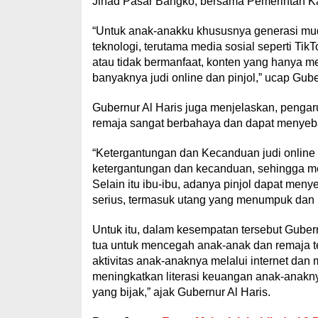
Jihad Pasar Bangko, bersama Pemerintah Ka
“Untuk anak-anakku khususnya generasi mud
teknologi, terutama media sosial seperti Tik
atau tidak bermanfaat, konten yang hanya me
banyaknya judi online dan pinjol,” ucap Gube
Gubernur Al Haris juga menjelaskan, pengaru
remaja sangat berbahaya dan dapat menyeb
“Ketergantungan dan Kecanduan judi onlin
ketergantungan dan kecanduan, sehingga men
Selain itu ibu-ibu, adanya pinjol dapat me
serius, termasuk utang yang menumpuk dan bu
Untuk itu, dalam kesempatan tersebut Guber
tua untuk mencegah anak-anak dan remaja ter
aktivitas anak-anaknya melalui internet dan 
meningkatkan literasi keuangan anak-anak
yang bijak,” ajak Gubernur Al Haris.