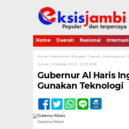
Home
Daerah
Nasional
Internasi
Home /
Advertorial
/
Bangko
/
Daerah
/
Internasional
/
Jumat, 3 Oktober 2025 - 12:03 WIB
Gubernur Al Haris I
Gunakan Teknologi
Gubernur Alharis