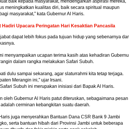
erbuat baik kepada masyarakat, mendengarkan aspirasi mereka,
s meningkatkan kualitas diri, baik secara spiritual maupun
bagi masyarakat,” kata Gubernur Al Haris.
Hadiri Upacara Peringatan Hari Kesaktian Pancasila
jabat dapat lebih fokus pada tujuan hidup yang sebenarnya da
kasnya.
sani menyampaikan ucapan terima kasih atas kehadiran Gubernu
angin dalam rangka melakukan Safari Subuh.
i dulu sampai sekarang, agar slaturrahmi kita tetap terjaga.
aten Merangin ini,” ujar Irsani.
fari Subuh ini merupakan inisiasi dari Bapak Al Haris.
 oleh Gubernur Al Haris patut diteruskan, sebagaimana pesan
dalah cerminan kebangkitan suatu daerah.
l Haris juga menyerahkan Bantuan Dana CSR Bank 9 Jambi
ko, serta bantuan hibah dari Provinsi Jambi untuk beberapa