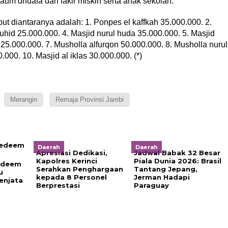
m dhuafa dan fakir miskin serta anak sekolah.
ut diantaranya adalah: 1. Ponpes el kaffkah 35.000.000. 2.
hid 25.000.000. 4. Masjid nurul huda 35.000.000. 5. Masjid
 25.000.000. 7. Musholla alfurqon 50.000.000. 8. Musholla nurul
.000. 10. Masjid al iklas 30.000.000. (*)
Merangin
Remaja Provinsi Jambi
Daerah
Daerah
Apresiasi Dedikasi,
Jadwal Babak 32 Besar
Kapolres Kerinci
Piala Dunia 2026: Brasil
edeem
Serahkan Penghargaan
Tantang Jepang,
u
kepada 8 Personel
Jerman Hadapi
enjata
Berprestasi
Paraguay