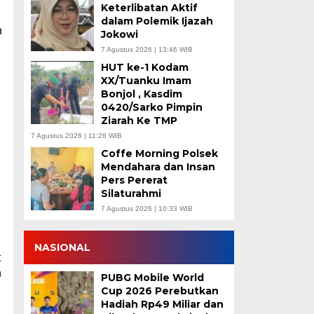
Keterlibatan Aktif
dalam Polemik Ijazah
n
Jokowi
7 Agustus 2026 | 13:46 WIB
HUT ke-1 Kodam
XX/Tuanku Imam
Bonjol , Kasdim
0420/Sarko Pimpin
Ziarah Ke TMP
7 Agustus 2026 | 11:26 WIB
Coffe Morning Polsek
Mendahara dan Insan
Pers Pererat
Silaturahmi
7 Agustus 2026 | 10:33 WIB
NASIONAL
t
n
PUBG Mobile World
Cup 2026 Perebutkan
Hadiah Rp49 Miliar dan