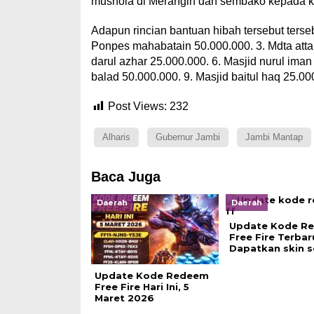
mushola di Merangin dan sembako kepada kau
Adapun rincian bantuan hibah tersebut terseb
Ponpes mahabatain 50.000.000. 3. Mdta attau
darul azhar 25.000.000. 6. Masjid nurul iman
balad 50.000.000. 9. Masjid baitul haq 25.000
Post Views:
232
Alharis
Gubernur Jambi
Jambi Mantap
Baca Juga
Daerah
Daerah
Update Kode R
Free Fire Terbar
Dapatkan skin s
Update Kode Redeem
Free Fire Hari Ini, 5
Maret 2026