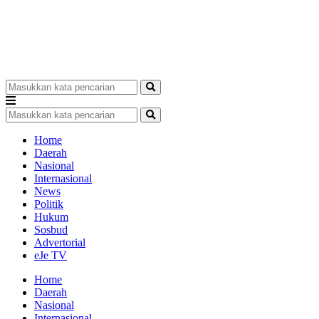
Home
Daerah
Nasional
Internasional
News
Politik
Hukum
Sosbud
Advertorial
eJe TV
Home
Daerah
Nasional
Internasional