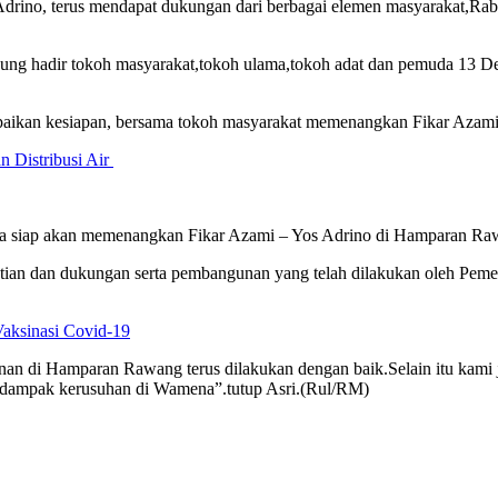
drino, terus mendapat dukungan dari berbagai elemen masyarakat,Rab
mpung hadir tokoh masyarakat,tokoh ulama,tokoh adat dan pemuda 1
ikan kesiapan, bersama tokoh masyarakat memenangkan Fikar Azami
 Distribusi Air
da siap akan memenangkan Fikar Azami – Yos Adrino di Hamparan Ra
hatian dan dukungan serta pembangunan yang telah dilakukan oleh Pem
aksinasi Covid-19
gunan di Hamparan Rawang terus dilakukan dengan baik.Selain itu kam
terdampak kerusuhan di Wamena”.tutup Asri.(Rul/RM)