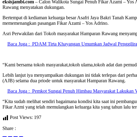
eksisjambi.com
– Calon Walikota Sungai Penuh Fikar Azami – Yos A
Rawang menyatakan dukungan.
Bertempat di kediaman keluarga besar Asafri Jaya Bakri Tanah Ka
mememenangkan pasangan Fikar Azami – Yos Adrino.
Asri Perwakilan dari Tokoh masyarakat Hamparan Rawang menyampa
Baca Juga :
PDAM Tirta Khayangan Umumkan Jadwal Penggiliran
“Kami bersama tokoh masyarakat,tokoh ulama,tokoh adat dan pemu
Lebih lanjut iya menyampaikan dukungan ini tidak terlepas dari per
(AJB) selama dua priode untuk masyarakat Hamparan Rawang.
Baca Juga :
Pemkot Sungai Penuh Himbau Masyarakat Lakukan V
“Kita sudah melihat sendiri bagaimana kondisi kita saat ini pemban
Fikar Azmi yang telah memulangkan keluarga kita yang tahun lalu 
Post Views:
197
Share :