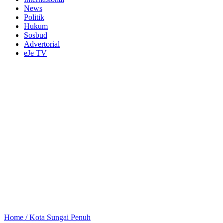
News
Politik
Hukum
Sosbud
Advertorial
eJe TV
Home /
Kota Sungai Penuh