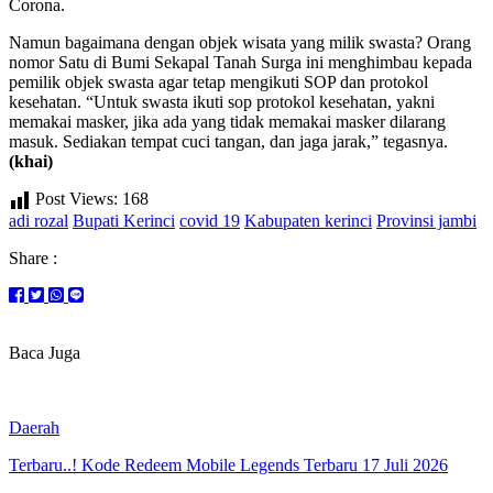
Corona.
Namun bagaimana dengan objek wisata yang milik swasta? Orang
nomor Satu di Bumi Sekapal Tanah Surga ini menghimbau kepada
pemilik objek swasta agar tetap mengikuti SOP dan protokol
kesehatan. “Untuk swasta ikuti sop protokol kesehatan, yakni
memakai masker, jika ada yang tidak memakai masker dilarang
masuk. Sediakan tempat cuci tangan, dan jaga jarak,” tegasnya.
(khai)
Post Views:
168
adi rozal
Bupati Kerinci
covid 19
Kabupaten kerinci
Provinsi jambi
Share :
Baca Juga
Daerah
Terbaru..! Kode Redeem Mobile Legends Terbaru 17 Juli 2026