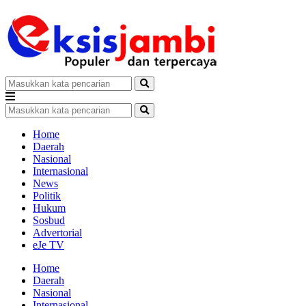
Home
Daerah
Nasional
Internasional
News
Politik
Hukum
Sosbud
Advertorial
eJe TV
Home
Daerah
Nasional
Internasional