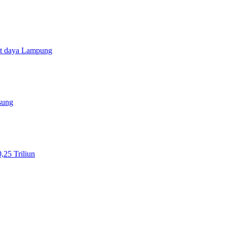
at daya Lampung
sung
25 Triliun