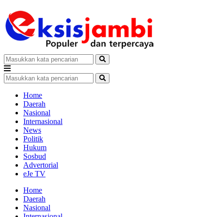
Home
Daerah
Nasional
Internasional
News
Politik
Hukum
Sosbud
Advertorial
eJe TV
Home
Daerah
Nasional
Internasional