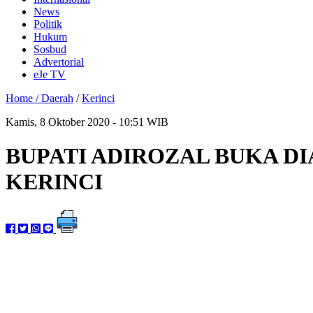
News
Politik
Hukum
Sosbud
Advertorial
eJe TV
Home /
Daerah
/
Kerinci
Kamis, 8 Oktober 2020 - 10:51 WIB
BUPATI ADIROZAL BUKA D
KERINCI