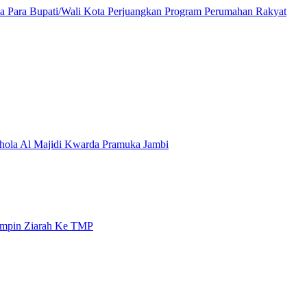
a Para Bupati/Wali Kota Perjuangkan Program Perumahan Rakyat
hola Al Majidi Kwarda Pramuka Jambi
impin Ziarah Ke TMP