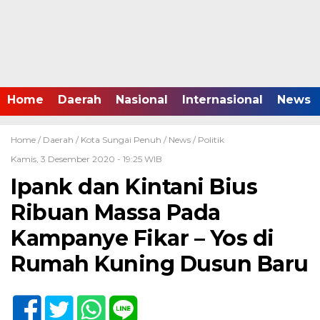
Home
Daerah
Nasional
Internasional
News
Home /
Daerah
/
Kota Sungai Penuh
/
News
/
Politik
Kamis, 3 Desember 2020 - 19:25 WIB
Ipank dan Kintani Bius
Ribuan Massa Pada
Kampanye Fikar – Yos di
Rumah Kuning Dusun Baru