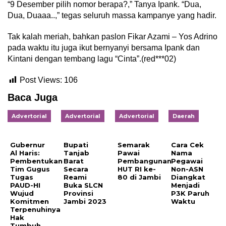
“9 Desember pilih nomor berapa?,” Tanya Ipank. “Dua,
Dua, Duaaa..,” tegas seluruh massa kampanye yang hadir.
Tak kalah meriah, bahkan paslon Fikar Azami – Yos Adrino
pada waktu itu juga ikut bernyanyi bersama Ipank dan
Kintani dengan tembang lagu “Cinta”.(red***02)
Post Views:
106
Baca Juga
Advertorial
Advertorial
Advertorial
Daerah
Gubernur
Bupati
Semarak
Cara Cek
Al Haris:
Tanjab
Pawai
Nama
Pembentukan
Barat
Pembangunan
Pegawai
Tim Gugus
Secara
HUT RI ke-
Non-ASN
Tugas
Reami
80 di Jambi
Diangkat
PAUD-HI
Buka SLCN
Menjadi
Wujud
Provinsi
P3K Paruh
Komitmen
Jambi 2023
Waktu
Terpenuhinya
Hak
Tumbuh