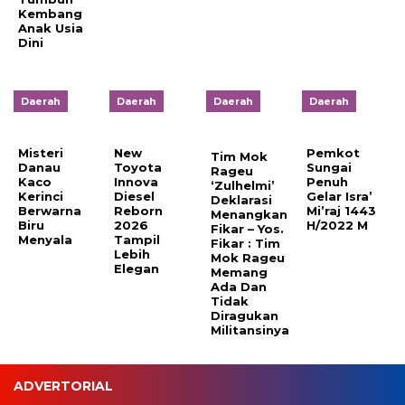
Kembang
Anak Usia
Dini
Daerah
Daerah
Daerah
Daerah
Misteri
New
Pemkot
Tim Mok
Danau
Toyota
Sungai
Rageu
Kaco
Innova
Penuh
‘Zulhelmi’
Kerinci
Diesel
Gelar Isra’
Deklarasi
Berwarna
Reborn
Mi’raj 1443
Menangkan
Biru
2026
H/2022 M
Fikar – Yos.
Menyala
Tampil
Fikar : Tim
Lebih
Mok Rageu
Elegan
Memang
Ada Dan
Tidak
Diragukan
Militansinya
ADVERTORIAL