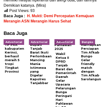
memiliki riwayat hipertensi dan alergi obat, dan lainnya”
Demikian katanya. (Mira)
Post Views:
93
Baca Juga :
H. Mukti: Demi Percepatan Kemajuan
Merangin ASN Merangin Harus Sehat
Baca Juga
Advertorial
Advertorial
Advertorial
Bangko
TP PKK
Bupati
Mantapkan
kabupaten
Tanjab
Persiapan
Kerinci,
Barat Ikuti
Tim Afkab
Wakil
berhasil
Perlombaan
Bungo
Ketua II
meraih 5
Mancing
Gelar
DPRD
tropi
Mania
friendly
Tanjab
Tingkat
Istimewa
match
Barat dan
Provinsi
yang
dengan
Pemerintah
Digelar
Tim Afkab
Daerah
Kapolres
Sarolangun
Gelar
Tanjabbar
Upacara
Pelarungan
Bunga
Peringati
Hari
Pahlawan