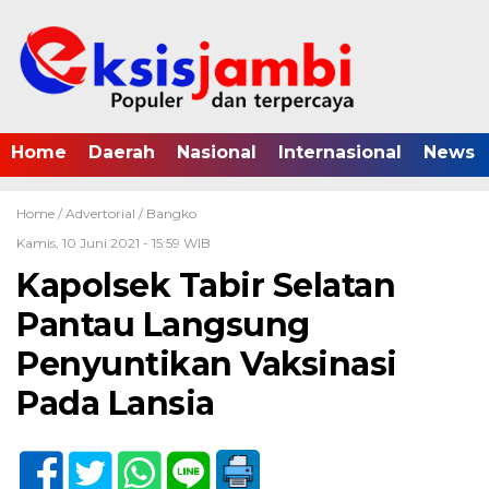
Home
Daerah
Nasional
Internasional
News
Home /
Advertorial
/
Bangko
Kamis, 10 Juni 2021 - 15:59 WIB
Kapolsek Tabir Selatan
Pantau Langsung
Penyuntikan Vaksinasi
Pada Lansia