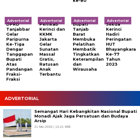
ke-80
Advertorial
Advertorial
Advertorial
Advertorial
DPRD
Pemkab
Bupati
Sekda
Tanjabbar
Kerinci dan
Tanjab
Kerinci
Gelar
KKMK
Barat
Hadiri
Paripurna
Jakarta
Membuka
Peringatan
Ke-Tiga
Gelar
Pelatihan
HUT
Dengar
Sunatan
Membatik
Bhayangkara
Tanggapan
Massal
Tingkatkan
Ke-77
Bupati
Gratis,
Keterampilan
Tahun
Atas
Ratusan
dan
2023
Pandangan
Anak
Wirausaha
Fraksi-
Terbantu
Fraksi
ADVERTORIAL
Semangat Hari Kebangkitan Nasional Bupati
Monadi Ajak Jaga Persatuan dan Budaya
Arsip
21 Mei 2026 | 13:21 WIB